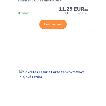
Sokrates Lazura silnovrstvová
11,29 EUR
/
ks
skladom
9,18 EUR
bez DPH
Zvoliť variant