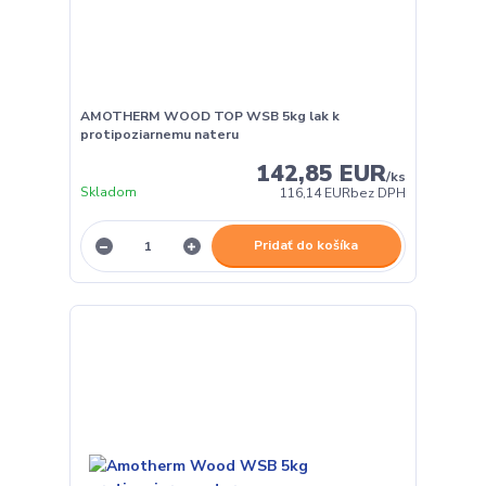
AMOTHERM WOOD TOP WSB 5kg lak k
protipoziarnemu nateru
142,85 EUR
/
ks
Skladom
116,14 EUR
bez DPH
Pridať do košíka