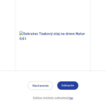
Sokrates Teakový olej na drevo Natur 0,6 l
14,95 EUR
/
ks
Súhlasím
Nastavenia
Skladom
12,15 EUR
bez DPH
Pridať do košíka
Súhlas môžete odmietnuť
tu
.