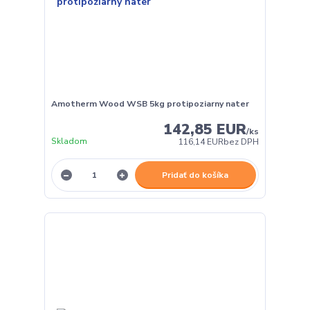
Amotherm Wood WSB 5kg protipoziarny nater
142,85 EUR
/
ks
Skladom
116,14 EUR
bez DPH
Pridať do košíka