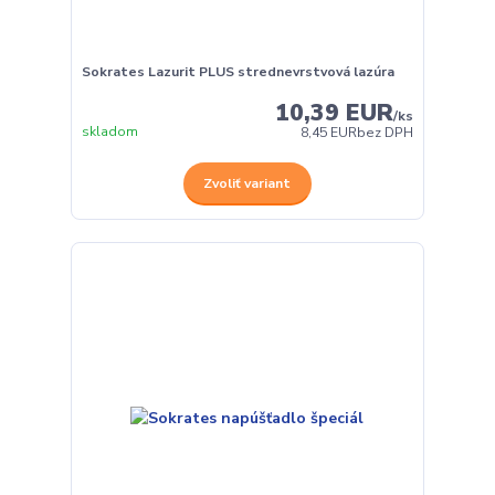
Sokrates Lazurit PLUS strednevrstvová lazúra
10,39 EUR
/
ks
skladom
8,45 EUR
bez DPH
Zvoliť variant