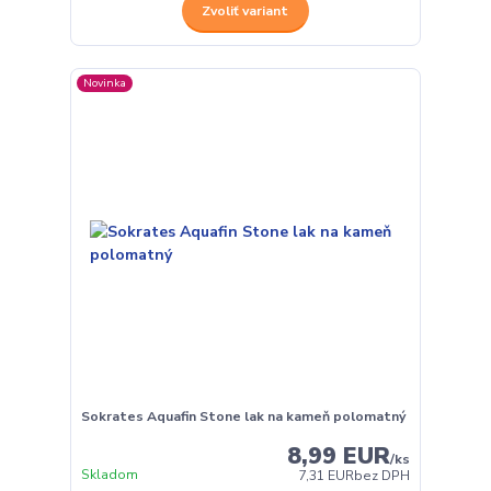
Zvoliť variant
Novinka
Sokrates Aquafin Stone lak na kameň polomatný
8,99 EUR
/
ks
Skladom
7,31 EUR
bez DPH