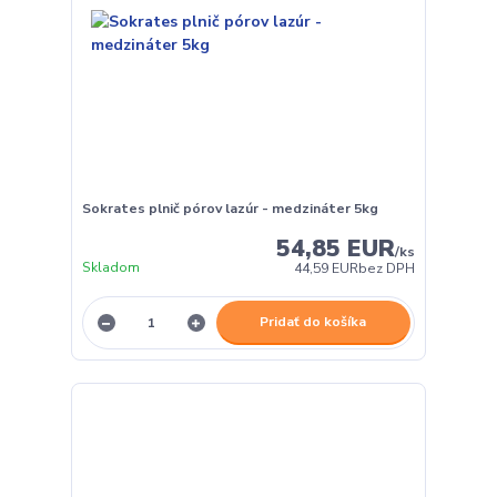
Sokrates plnič pórov lazúr - medzináter 5kg
54,85 EUR
/
ks
Skladom
44,59 EUR
bez DPH
Pridať do košíka