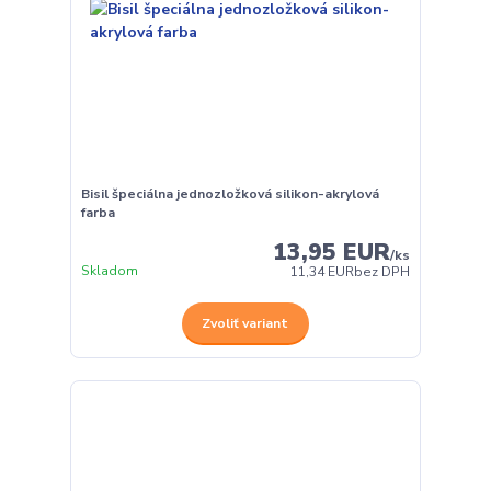
Bisil špeciálna jednozložková silikon-akrylová
farba
13,95 EUR
/
ks
Skladom
11,34 EUR
bez DPH
Zvoliť variant