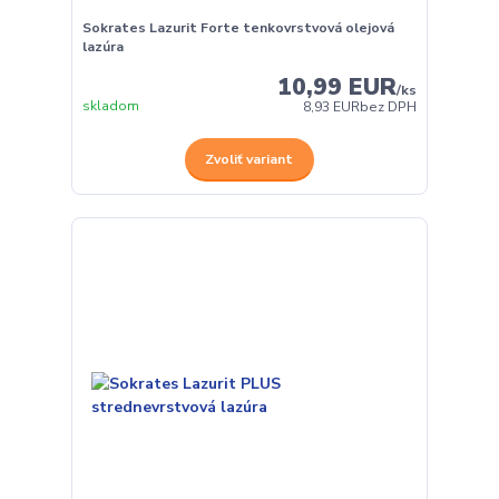
Sokrates Lazurit Forte tenkovrstvová olejová
lazúra
10,99 EUR
/
ks
skladom
8,93 EUR
bez DPH
Zvoliť variant