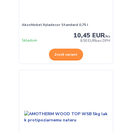
AkzoNobel Xyladecor Standard 0,75 l
10,45 EUR
/
ks
Skladom
8,50 EUR
bez DPH
Zvoliť variant