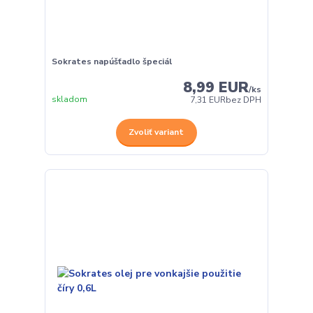
Sokrates napúšťadlo špeciál
8,99 EUR
/
ks
skladom
7,31 EUR
bez DPH
Zvoliť variant