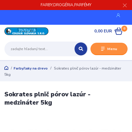
FARBY,DROGÉRIA,PARFÉMY
0
0,00 EUR
Menu
Farby/laky na drevo
Sokrates plnič pórov lazúr - medzináter
5kg
Sokrates plnič pórov lazúr -
medzináter 5kg