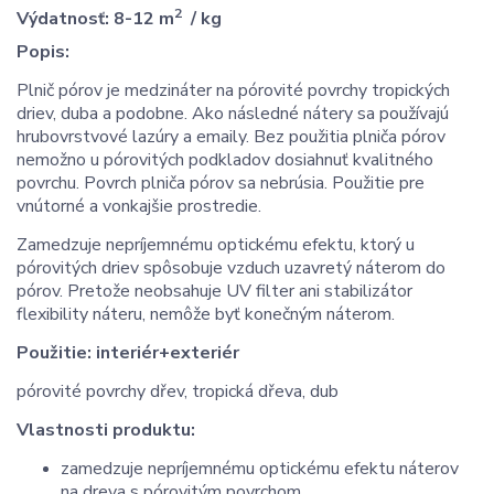
2
Výdatnosť: 8-12 m
/ kg
Popis:
Plnič pórov je medzináter na pórovité povrchy tropických
driev, duba a podobne. Ako následné nátery sa používajú
hrubovrstvové lazúry a emaily. Bez použitia plniča pórov
nemožno u pórovitých podkladov dosiahnuť kvalitného
povrchu. Povrch plniča pórov sa nebrúsia. Použitie pre
vnútorné a vonkajšie prostredie.
Zamedzuje nepríjemnému optickému efektu, ktorý u
pórovitých driev spôsobuje vzduch uzavretý náterom do
pórov. Pretože neobsahuje UV filter ani stabilizátor
flexibility náteru, nemôže byť konečným náterom.
Použitie:
interiér+exteriér
pórovité povrchy dřev, tropická dřeva, dub
Vlastnosti produktu:
zamedzuje nepríjemnému optickému efektu náterov
na dreva s pórovitým povrchom