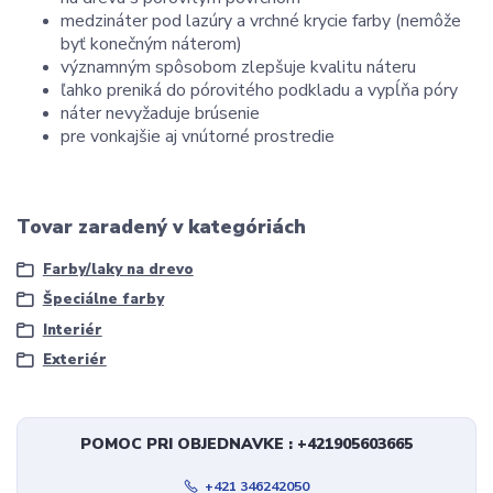
medzináter pod lazúry a vrchné krycie farby (nemôže
byť konečným náterom)
významným spôsobom zlepšuje kvalitu náteru
ľahko preniká do pórovitého podkladu a vypĺňa póry
náter nevyžaduje brúsenie
pre vonkajšie aj vnútorné prostredie
Tovar zaradený v kategóriách
Farby/laky na drevo
Špeciálne farby
Interiér
Exteriér
POMOC PRI OBJEDNAVKE : +421905603665
+421 346242050