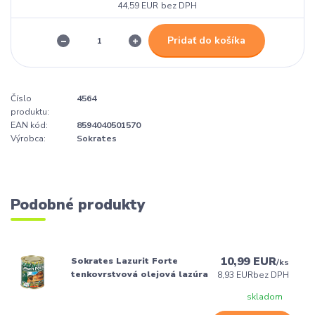
44,59 EUR
bez DPH
Pridať do košíka
Číslo
4564
produktu:
EAN kód:
8594040501570
Výrobca:
Sokrates
Podobné produkty
10,99 EUR
Sokrates Lazurit Forte
/
ks
tenkovrstvová olejová lazúra
8,93 EUR
bez DPH
skladom