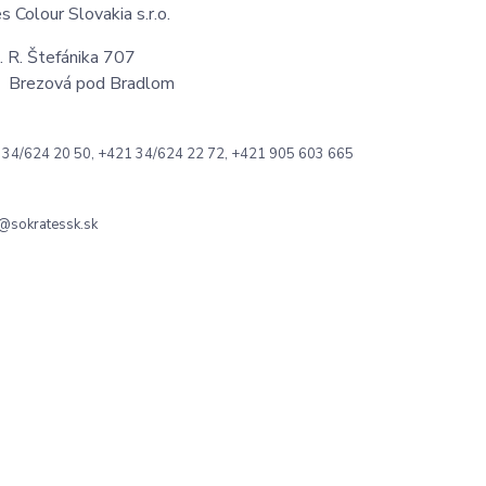
s Colour Slovakia s.r.o.
 R. Štefánika 707
 Brezová pod Bradlom
1 34/624 20 50, +421 34/624 22 72, +421 905 603 665
@sokratessk.sk