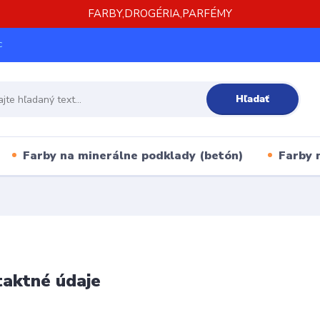
FARBY,DROGÉRIA,PARFÉMY
c
Hľadať
Farby na minerálne podklady (betón)
Farby 
aktné údaje