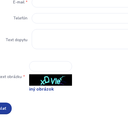
E-mail
*
Telefón
Text dopytu
text obrázku
*
iný obrázok