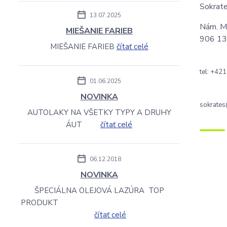
Sokrate
13.07.2025
Nám. M.
MIEŠANIE FARIEB
906 13
MIEŠANIE FARIEB
čítať celé
tel: +42
01.06.2025
NOVINKA
sokrates
AUTOLAKY NA VŠETKY TYPY A DRUHY
ÁUT
čítať celé
06.12.2018
NOVINKA
ŠPECIÁLNA OLEJOVÁ LAZÚRA TOP
PRODUKT
čítať celé