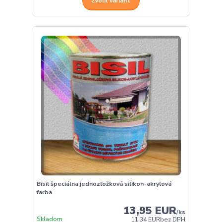
Zvoliť variant
Bisil špeciálna jednozložková silikon-akrylová
farba
13,95 EUR
/
ks
Skladom
11,34 EUR
bez DPH