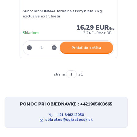
Suncolor SUNMAL farba na steny biela 7 kg
exclusive extr. biela
16,29 EUR
/
ks
Skladom
13,24 EUR
bez DPH
Pridať do košíka
strana
z 1
POMOC PRI OBJEDNAVKE : +421905603665
+421 346242050
sokrates@sokratessk.sk