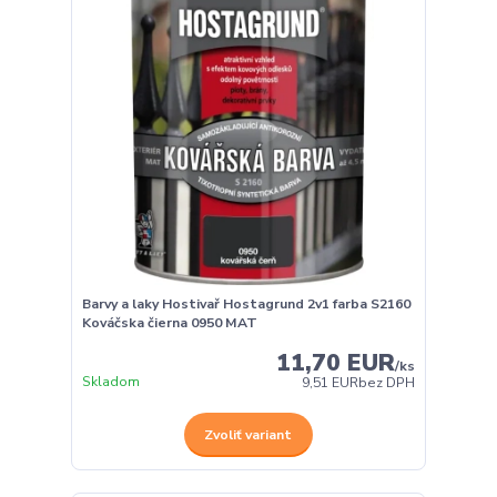
Barvy a laky Hostivař Hostagrund 2v1 farba S2160
Kováčska čierna 0950 MAT
11,70 EUR
/
ks
Skladom
9,51 EUR
bez DPH
Zvoliť variant