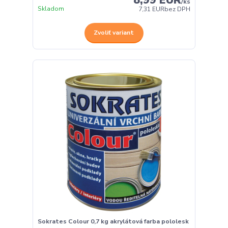
/
ks
Skladom
7,31 EUR
bez DPH
Zvoliť variant
Sokrates Colour 0,7 kg akrylátová farba pololesk