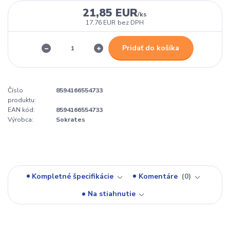
21,85 EUR
/
ks
17,76 EUR
bez DPH
Pridať do košíka
Číslo
8594166554733
produktu:
EAN kód:
8594166554733
Výrobca:
Sokrates
Kompletné špecifikácie
Komentáre
0
Na stiahnutie