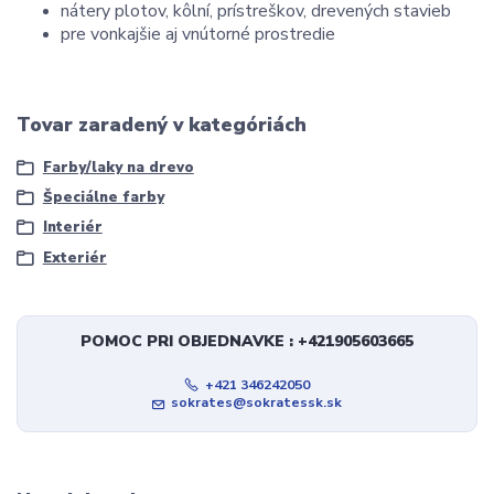
nátery plotov, kôlní, prístreškov, drevených stavieb
pre vonkajšie aj vnútorné prostredie
Tovar zaradený v kategóriách
Farby/laky na drevo
Špeciálne farby
Interiér
Exteriér
POMOC PRI OBJEDNAVKE : +421905603665
+421 346242050
sokrates@sokratessk.sk