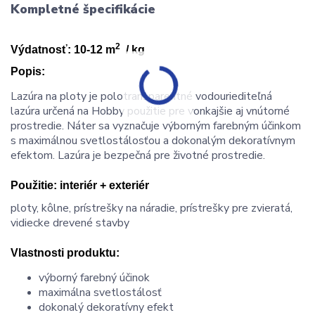
Kompletné špecifikácie
2
Výdatnosť: 10-12 m
/ kg
Popis:
Lazúra na ploty je polotransparentné vodouriediteľná
lazúra určená na Hobby použitie pre vonkajšie aj vnútorné
prostredie. Náter sa vyznačuje výborným farebným účinkom
s maximálnou svetlostálosťou a dokonalým dekoratívnym
efektom. Lazúra je bezpečná pre životné prostredie.
Použitie:
interiér + exteriér
ploty, kôlne, prístrešky na náradie, prístrešky pre zvieratá,
vidiecke drevené stavby
Vlastnosti produktu:
výborný farebný účinok
maximálna svetlostálosť
dokonalý dekoratívny efekt