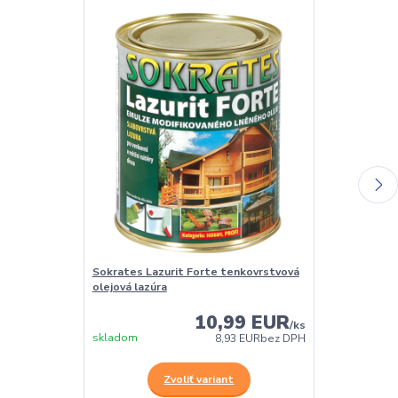
Sokrates Lazurit Forte tenkovrstvová
Sokrates Balz
olejová lazúra
oživovací pro
10,99 EUR
/
ks
skladom
Skladom
8,93 EUR
bez DPH
Zvoliť variant