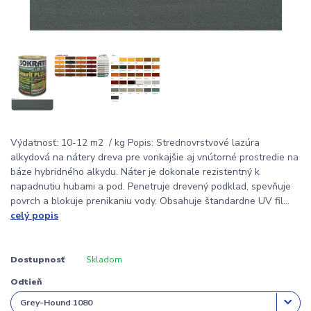
Výdatnosť: 10-12 m2 / kg Popis: Strednovrstvové lazúra
alkydová na nátery dreva pre vonkajšie aj vnútorné prostredie na
báze hybridného alkydu. Náter je dokonale rezistentný k
napadnutiu hubami a pod. Penetruje drevený podklad, spevňuje
povrch a blokuje prenikaniu vody. Obsahuje štandardne UV fil...
celý popis
Dostupnosť
Skladom
Odtieň