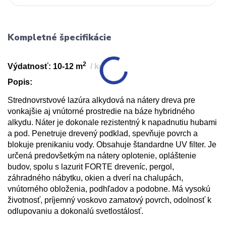
Kompletné špecifikácie
2
Výdatnosť: 10-12 m
/ kg
Popis:
Strednovrstvové
lazúra alkydová na nátery dreva pre
vonkajšie aj
vnútorné
prostredie na báze hybridného
alkydu. Náter je dokonale
rezistentný
k napadnutiu hubami
a pod. Penetruje drevený podklad, spevňuje
povrch a
blokuje prenikaniu vody. Obsahuje štandardne UV filter. Je
určená predovšetkým na nátery oplotenie, opláštenie
budov, spolu s lazurit FORTE dreveníc, pergol,
záhradného nábytku, okien a dverí na chalupách,
vnútorného
obloženia
, podhľadov a podobne. Má vysokú
životnosť, príjemný voskovo zamatový povrch, odolnosť k
odlupovaniu a dokonalú svetlostálosť.