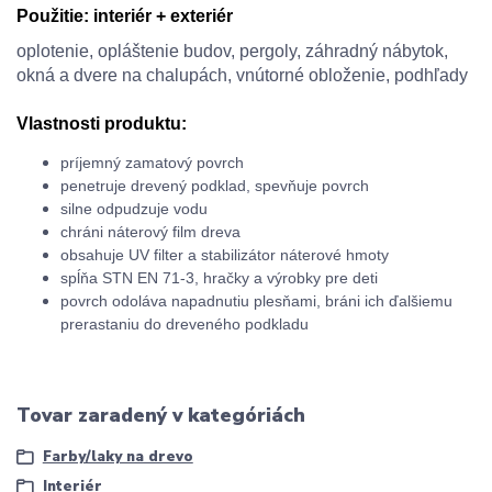
Použitie:
interiér + exteriér
oplotenie, opláštenie budov, pergoly, záhradný nábytok,
okná a dvere na
chalupách
, vnútorné obloženie, podhľady
Vlastnosti produktu:
príjemný
zamatový povrch
penetruje
drevený
podklad
,
spevňuje
povrch
silne
odpudzuje
vodu
chráni
náterový
film
dreva
obsahuje UV
filter
a
stabilizátor
náterové
hmoty
spĺňa
STN
EN
71-3
,
hračky
a
výrobky pre
deti
povrch
odoláva
napadnutiu plesňami,
b
ráni ich
ďalšiemu
prerastaniu
do dreveného
podkladu
Tovar zaradený v kategóriách
Farby/laky na drevo
Interiér