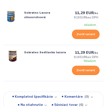
11,29 EUR
Sokrates Lazura
/
ks
silnovrstvová
9,18 EUR
bez DPH
skladom
Zvoliť variant
11,29 EUR
Sokrates Sedliacka lazura
/
ks
9,18 EUR
bez DPH
Skladom
Zvoliť variant
Kompletné špecifikácie
Komentáre
0
Na stiahnutie
Súvisiaci tovar
6