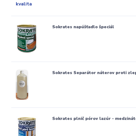
Sokrates napúšťadlo špeciál
Sokrates Separátor náterov proti zle
Sokrates plnič pórov lazúr - medzinát