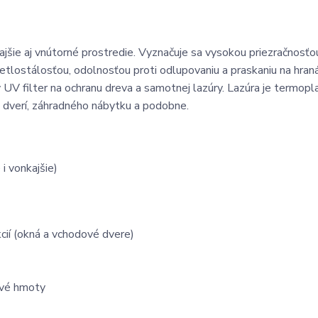
ajšie aj vnútorné prostredie. Vyznačuje sa vysokou priezračnosťo
tlostálosťou, odolnosťou proti odlupovaniu a praskaniu na hran
UV filter na ochranu dreva a samotnej lazúry. Lazúra je termopla
ch dverí, záhradného nábytku a podobne.
i vonkajšie)
cií (okná a vchodové dvere)
ové hmoty