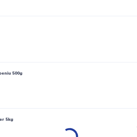
peniu 500g
er 5kg