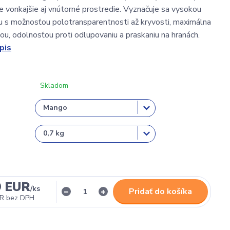
re vonkajšie aj vnútorné prostredie. Vyznačuje sa vysokou
u s možnosťou polotransparentnosti až kryvosti, maximálna
ou, odolnosťou proti odlupovaniu a praskaniu na hranách.
pis
Skladom
9 EUR
/
ks
Pridať do košíka
UR
bez DPH