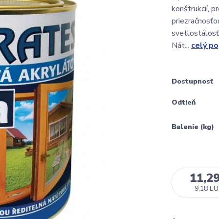
konštrukcií, p
priezračnosťo
svetlostálosť
Nát...
celý po
Dostupnosť
Odtieň
Balenie (kg)
11,2
9,18 E