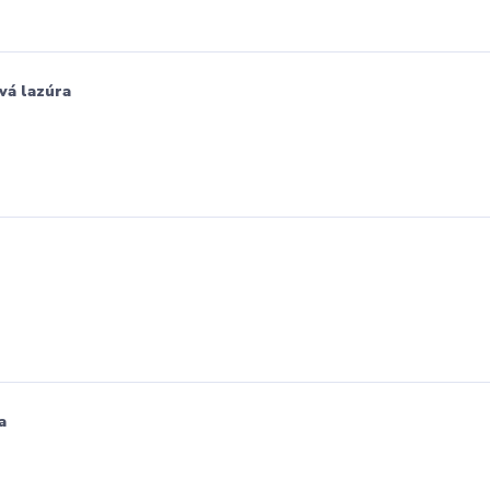
vá lazúra
a