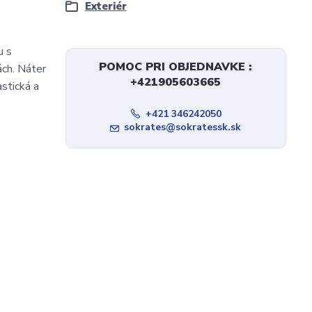
Exteriér
u s
POMOC PRI OBJEDNAVKE :
ách. Náter
+421905603665
stická a
+421 346242050
sokrates@sokratessk.sk