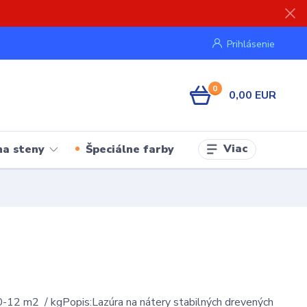
Prihlásenie
0
0,00 EUR
Viac
na steny
Špeciálne farby
-12 m2 / kgPopis:Lazúra na nátery stabilných drevených