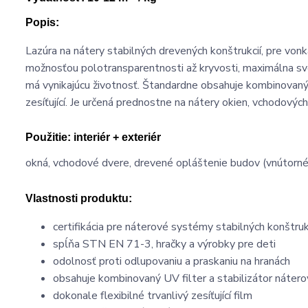
Popis:
Lazúra na nátery stabilných drevených konštrukcií, pre vonk
možnosťou polotransparentnosti až kryvosti, maximálna sve
má vynikajúcu životnosť. Štandardne obsahuje kombinovaný 
zesíťující. Je určená prednostne na nátery okien, vchodový
Použitie:
interiér + exteriér
okná, vchodové dvere, drevené opláštenie budov (vnútorné 
Vlastnosti produktu:
certifikácia pre náterové systémy stabilných konštruk
spĺňa STN EN 71-3, hračky a výrobky pre deti
odolnosť proti odlupovaniu a praskaniu na hranách
obsahuje kombinovaný UV filter a stabilizátor náter
dokonale flexibilné trvanlivý zesíťující film