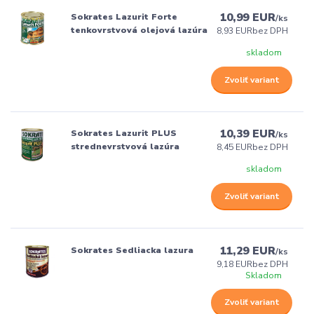
10,99 EUR
Sokrates Lazurit Forte
/
ks
tenkovrstvová olejová lazúra
8,93 EUR
bez DPH
skladom
Zvoliť variant
10,39 EUR
Sokrates Lazurit PLUS
/
ks
strednevrstvová lazúra
8,45 EUR
bez DPH
skladom
Zvoliť variant
11,29 EUR
Sokrates Sedliacka lazura
/
ks
9,18 EUR
bez DPH
Skladom
Zvoliť variant