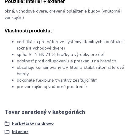
Použitie:
interiér + exteriér
okná, vchodové dvere, drevené opláštenie budov (vnútorné i
vonkajšie)
Vlastnosti produktu:
certifikácia pre náterové systémy stabilných konštrukcií
(okná a vchodové dvere)
spĺňa STN EN 71-3, hračky a výrobky pre deti
odolnosť proti odlupovaniu a praskaniu na hranách
obsahuje kombinovaný UV filter a stabilizátor náterové
hmoty
dokonale flexibilné trvanlivý zesíťující film
pre vonkajšie aj vnútorné prostredie
Tovar zaradený v kategóriách
Farby/laky na drevo
Interiér