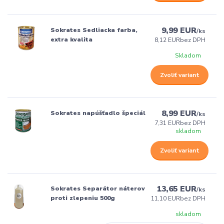
9,99 EUR
Sokrates Sedliacka farba,
/
ks
extra kvalita
8,12 EUR
bez DPH
Skladom
Zvoliť variant
8,99 EUR
Sokrates napúšťadlo špeciál
/
ks
7,31 EUR
bez DPH
skladom
Zvoliť variant
13,65 EUR
Sokrates Separátor náterov
/
ks
proti zlepeniu 500g
11,10 EUR
bez DPH
skladom