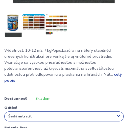
Výdatnosť: 10-12 m2 / kgPopis:Lazúra na nátery stabilných
drevených konštrukcií, pre vonkajšie aj vnútorné prostredie.
Vyznačuje sa vysokou priezračnosťou s možnosťou
polotransparentnosti až kryvosti, maximálna svetlostálosťou,
odolnosťou proti odlupovaniu a praskaniu na hranách. Nát...
celý
popis
Dostupnosť
Skladom
Odtieň
Balenie (kg)