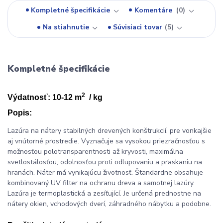
Kompletné špecifikácie
Komentáre
0
Na stiahnutie
Súvisiaci tovar
5
Kompletné špecifikácie
2
Výdatnosť: 10-12 m
/ kg
Popis:
Lazúra na nátery stabilných drevených konštrukcií, pre vonkajšie
aj vnútorné prostredie. Vyznačuje sa vysokou priezračnosťou s
možnosťou polotransparentnosti až kryvosti, maximálna
svetlostálosťou, odolnosťou proti odlupovaniu a praskaniu na
hranách. Náter má vynikajúcu životnosť. Štandardne obsahuje
kombinovaný UV filter na ochranu dreva a samotnej lazúry.
Lazúra je termoplastická a zesíťující. Je určená prednostne na
nátery okien, vchodových dverí, záhradného nábytku a podobne.