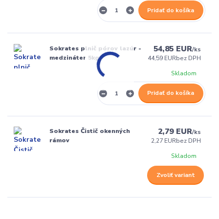
Pridať do košíka
54,85 EUR
Sokrates plnič pórov lazúr -
/
ks
medzináter 5kg
44,59 EUR
bez DPH
Skladom
Pridať do košíka
2,79 EUR
Sokrates Čistič okenných
/
ks
rámov
2,27 EUR
bez DPH
Skladom
Zvoliť variant