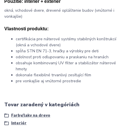
Použitie:
interiér + exteriér
okná, vchodové dvere, drevené opláštenie budov (vnútorné i
vonkajšie)
Vlastnosti produktu:
certifikácia pre náterové systémy stabilných konštrukcií
(okná a vchodové dvere)
spĺňa STN EN 71-3, hračky a výrobky pre deti
odolnosť proti odlupovaniu a praskaniu na hranách
obsahuje kombinovaný UV filter a stabilizátor náterové
hmoty
dokonale flexibilné trvanlivý zesíťující film
pre vonkajšie aj vnútorné prostredie
Tovar zaradený v kategóriách
Farby/laky na drevo
Interiér