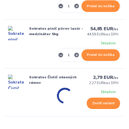
Pridať do košíka
54,85 EUR
Sokrates plnič pórov lazúr -
/
ks
medzináter 5kg
44,59 EUR
bez DPH
Skladom
Pridať do košíka
2,79 EUR
Sokrates Čistič okenných
/
ks
rámov
2,27 EUR
bez DPH
Skladom
Zvoliť variant