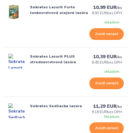
10,99 EUR
Sokrates Lazurit Forte
/
ks
tenkovrstvová olejová lazúra
8,93 EUR
bez DPH
skladom
Zvoliť variant
10,39 EUR
Sokrates Lazurit PLUS
/
ks
strednevrstvová lazúra
8,45 EUR
bez DPH
skladom
Zvoliť variant
11,29 EUR
Sokrates Sedliacka lazura
/
ks
9,18 EUR
bez DPH
Skladom
Zvoliť variant