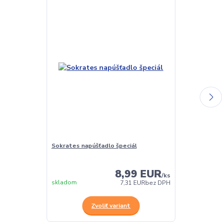
Sokrates napúšťadlo špeciál
Sokrates Balz
oživovací pro
8,99 EUR
/
ks
skladom
Skladom
7,31 EUR
bez DPH
Zvoliť variant