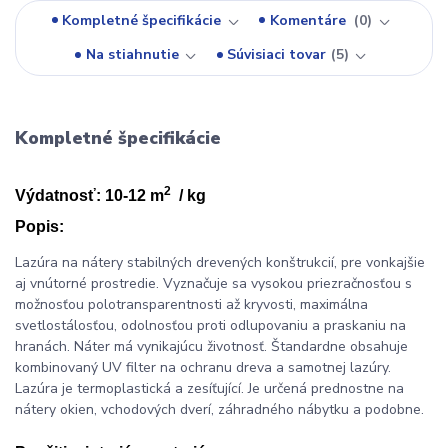
Kompletné špecifikácie
Komentáre
0
Na stiahnutie
Súvisiaci tovar
5
Kompletné špecifikácie
2
Výdatnosť: 10-12 m
/ kg
Popis:
Lazúra na nátery stabilných drevených konštrukcií, pre vonkajšie
aj vnútorné prostredie. Vyznačuje sa vysokou priezračnosťou s
možnosťou polotransparentnosti až kryvosti, maximálna
svetlostálosťou, odolnosťou proti odlupovaniu a praskaniu na
hranách. Náter má vynikajúcu životnosť. Štandardne obsahuje
kombinovaný UV filter na ochranu dreva a samotnej lazúry.
Lazúra je termoplastická a zesíťující. Je určená prednostne na
nátery okien, vchodových dverí, záhradného nábytku a podobne.