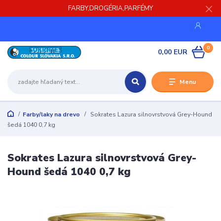
FARBY,DROGÉRIA,PARFÉMY
0
0,00 EUR
Menu
Farby/laky na drevo
Sokrates Lazura silnovrstvová Grey-Hound
šedá 1040 0,7 kg
Sokrates Lazura silnovrstvová Grey-
Hound šedá 1040 0,7 kg