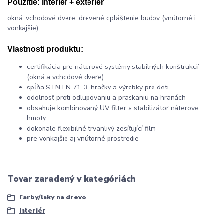
Použitie:
interiér + exteriér
okná, vchodové dvere, drevené opláštenie budov (vnútorné i
vonkajšie)
Vlastnosti produktu:
certifikácia pre náterové systémy stabilných konštrukcií
(okná a vchodové dvere)
spĺňa STN EN 71-3, hračky a výrobky pre deti
odolnosť proti odlupovaniu a praskaniu na hranách
obsahuje kombinovaný UV filter a stabilizátor náterové
hmoty
dokonale flexibilné trvanlivý zesíťující film
pre vonkajšie aj vnútorné prostredie
Tovar zaradený v kategóriách
Farby/laky na drevo
Interiér