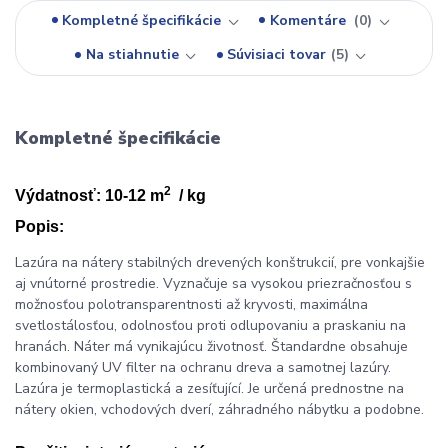
Kompletné špecifikácie
Komentáre
0
Na stiahnutie
Súvisiaci tovar
5
Kompletné špecifikácie
2
Výdatnosť: 10-12 m
/ kg
Popis:
Lazúra na nátery stabilných drevených konštrukcií, pre vonkajšie
aj vnútorné prostredie. Vyznačuje sa vysokou priezračnosťou s
možnosťou polotransparentnosti až kryvosti, maximálna
svetlostálosťou, odolnosťou proti odlupovaniu a praskaniu na
hranách. Náter má vynikajúcu životnosť. Štandardne obsahuje
kombinovaný UV filter na ochranu dreva a samotnej lazúry.
Lazúra je termoplastická a zesíťující. Je určená prednostne na
nátery okien, vchodových dverí, záhradného nábytku a podobne.