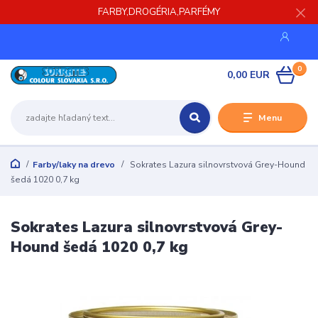
FARBY,DROGÉRIA,PARFÉMY
0
0,00 EUR
Menu
Farby/laky na drevo
Sokrates Lazura silnovrstvová Grey-Hound
šedá 1020 0,7 kg
Sokrates Lazura silnovrstvová Grey-
Hound šedá 1020 0,7 kg