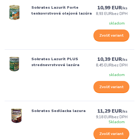
10,99 EUR
Sokrates Lazurit Forte
/
ks
tenkovrstvová olejová lazúra
8,93 EUR
bez DPH
skladom
Zvoliť variant
10,39 EUR
Sokrates Lazurit PLUS
/
ks
strednevrstvová lazúra
8,45 EUR
bez DPH
skladom
Zvoliť variant
11,29 EUR
Sokrates Sedliacka lazura
/
ks
9,18 EUR
bez DPH
Skladom
Zvoliť variant