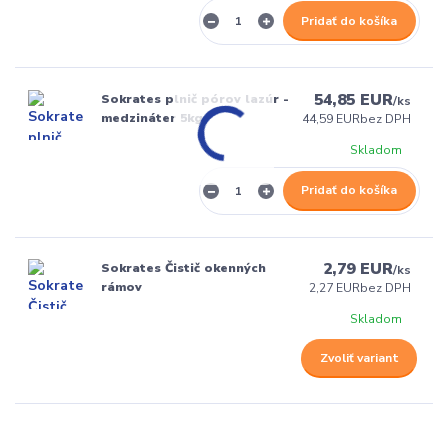
Pridať do košíka
54,85 EUR
Sokrates plnič pórov lazúr -
/
ks
medzináter 5kg
44,59 EUR
bez DPH
Skladom
Pridať do košíka
2,79 EUR
Sokrates Čistič okenných
/
ks
rámov
2,27 EUR
bez DPH
Skladom
Zvoliť variant