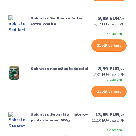
9,99 EUR
Sokrates Sedliacka farba,
/
ks
extra kvalita
8,12 EUR
bez DPH
Skladom
Zvoliť variant
8,99 EUR
Sokrates napúšťadlo špeciál
/
ks
7,31 EUR
bez DPH
skladom
Zvoliť variant
13,65 EUR
Sokrates Separátor náterov
/
ks
proti zlepeniu 500g
11,10 EUR
bez DPH
skladom