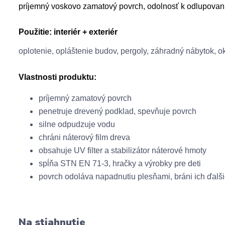
príjemný voskovo zamatový povrch, odolnosť k odlupovani
Použitie:
interiér + exteriér
oplotenie, opláštenie budov, pergoly, záhradný nábytok, 
Vlastnosti produktu:
príjemný
zamatový povrch
penetruje
drevený
podklad
,
spevňuje
povrch
silne
odpudzuje
vodu
chráni
náterový
film
dreva
obsahuje UV
filter
a
stabilizátor
náterové
hmoty
spĺňa
STN
EN
71-3
,
hračky
a
výrobky pre
deti
povrch
odoláva
napadnutiu plesňami,
b
ráni ich
ďalš
Na stiahnutie