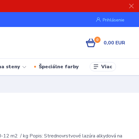
Prihlásenie
0
0,00 EUR
Viac
na steny
Špeciálne farby
-12 m2 / kg Popis: Strednovrstvové lazúra alkydová na