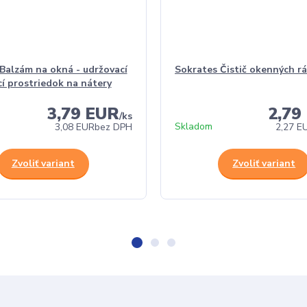
Balzám na okná - udržovací
Sokrates Čistič okenných r
cí prostriedok na nátery
3,79 EUR
2,79
/
ks
Skladom
3,08 EUR
bez DPH
2,27 E
Zvoliť variant
Zvoliť variant