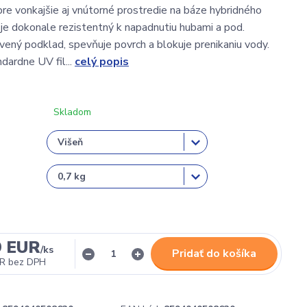
pre vonkajšie aj vnútorné prostredie na báze hybridného
 je dokonale rezistentný k napadnutiu hubami a pod.
vený podklad, spevňuje povrch a blokuje prenikaniu vody.
dardne UV fil...
celý popis
Skladom
9 EUR
/
ks
Pridať do košíka
UR
bez DPH