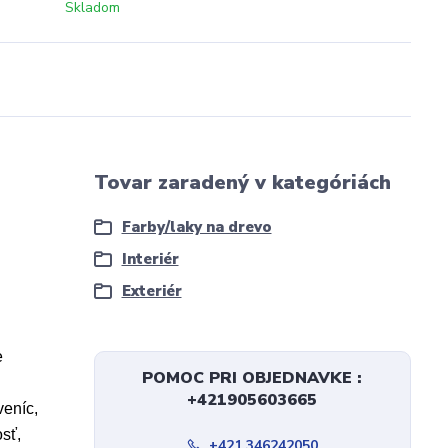
Skladom
Tovar zaradený v kategóriách
Farby/laky na drevo
Interiér
Exteriér
e
POMOC PRI OBJEDNAVKE :
+421905603665
veníc,
sť,
+421 346242050