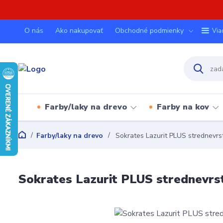
O nás
Ako nakupovať
Obchodné podmienky
Via
Farby/laky na drevo
Farby na kov
Farby/laky na drevo
Sokrates Lazurit PLUS strednevrst
Sokrates Lazurit PLUS strednevrst