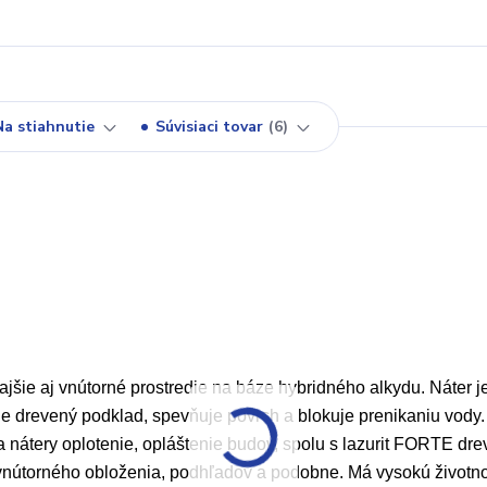
Na stiahnutie
Súvisiaci tovar
6
ajšie aj
vnútorné
prostredie na báze hybridného alkydu. Náter j
je drevený podklad, spevňuje
povrch a
blokuje prenikaniu vody.
 nátery oplotenie, opláštenie budov, spolu s lazurit FORTE dre
 vnútorného
obloženia
, podhľadov a podobne. Má vysokú životno