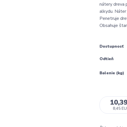
nátery dreva 
alkydu. Náter
Penetruje dre
Obsahuje štan
Dostupnosť
Odtieň
Balenie (kg)
10,3
8,45 E