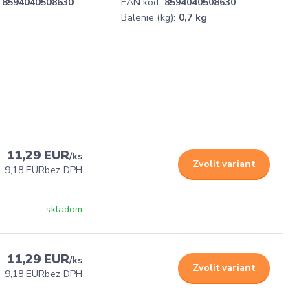
8594040508630
EAN kód:
8594040508630
Balenie (kg):
0,7 kg
11,29 EUR
/
ks
Zvoliť variant
9,18 EUR
bez DPH
skladom
11,29 EUR
/
ks
Zvoliť variant
9,18 EUR
bez DPH