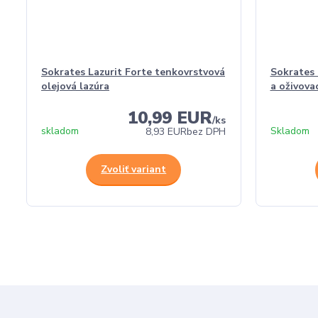
Sokrates Lazurit Forte tenkovrstvová
Sokrates 
olejová lazúra
a oživova
10,99 EUR
/
ks
skladom
Skladom
8,93 EUR
bez DPH
Zvoliť variant