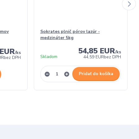
ámov
Sokrates plnič pórov lazúr -
medzináter 5kg
54,85 EUR
 EUR
/
ks
/
ks
Skladom
44,59 EUR
bez DPH
UR
bez DPH
Pridať do košíka