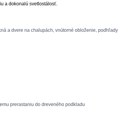
u a dokonalú svetlostálosť.
okná a dvere na
chalupách
, vnútorné obloženie, podhľady
iemu
prerastaniu
do dreveného
podkladu