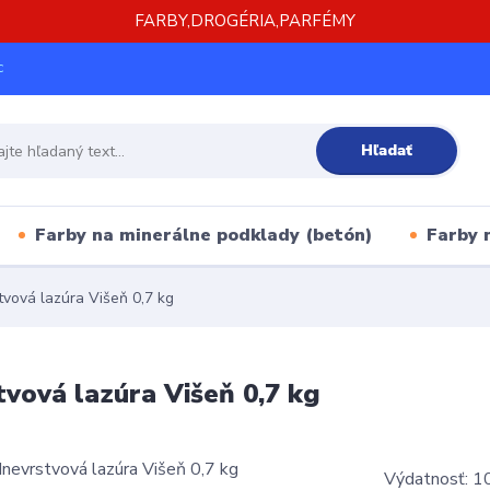
FARBY,DROGÉRIA,PARFÉMY
c
Hľadať
Farby na minerálne podklady (betón)
Farby 
vová lazúra Višeň 0,7 kg
vová lazúra Višeň 0,7 kg
Výdatnosť: 10