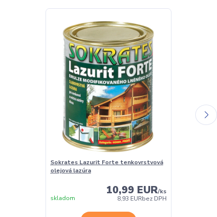
Sokrates Lazurit Forte tenkovrstvová
Sokrates Balz
olejová lazúra
oživovací pro
10,99 EUR
/
ks
skladom
Skladom
8,93 EUR
bez DPH