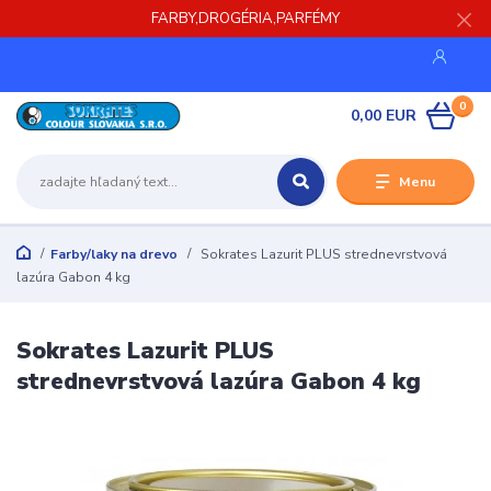
FARBY,DROGÉRIA,PARFÉMY
0
0,00 EUR
Menu
Farby/laky na drevo
Sokrates Lazurit PLUS strednevrstvová
lazúra Gabon 4 kg
Sokrates Lazurit PLUS
strednevrstvová lazúra Gabon 4 kg