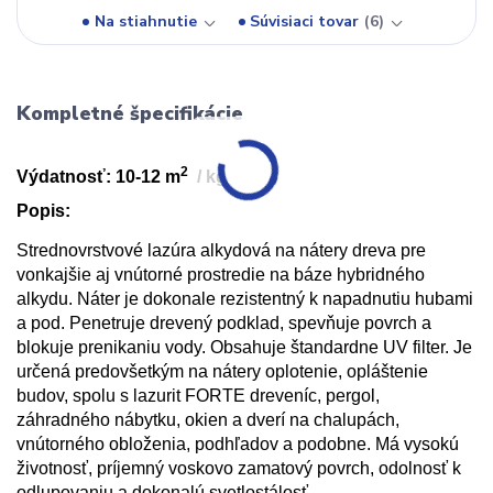
Na stiahnutie
Súvisiaci tovar
6
Kompletné špecifikácie
2
Výdatnosť: 10-12 m
/ kg
Popis:
Strednovrstvové
lazúra alkydová na nátery dreva pre
vonkajšie aj
vnútorné
prostredie na báze hybridného
alkydu. Náter je dokonale
rezistentný
k napadnutiu hubami
a pod. Penetruje drevený podklad, spevňuje
povrch a
blokuje prenikaniu vody. Obsahuje štandardne UV filter. Je
určená predovšetkým na nátery oplotenie, opláštenie
budov, spolu s lazurit FORTE dreveníc, pergol,
záhradného nábytku, okien a dverí na chalupách,
vnútorného
obloženia
, podhľadov a podobne. Má vysokú
životnosť, príjemný voskovo zamatový povrch, odolnosť k
odlupovaniu a dokonalú svetlostálosť.