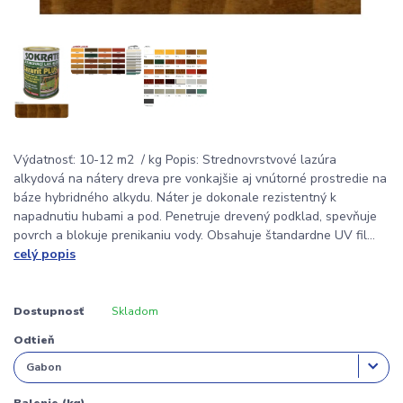
Výdatnosť: 10-12 m2 / kg Popis: Strednovrstvové lazúra
alkydová na nátery dreva pre vonkajšie aj vnútorné prostredie na
báze hybridného alkydu. Náter je dokonale rezistentný k
napadnutiu hubami a pod. Penetruje drevený podklad, spevňuje
povrch a blokuje prenikaniu vody. Obsahuje štandardne UV fil...
celý popis
Dostupnosť
Skladom
Odtieň