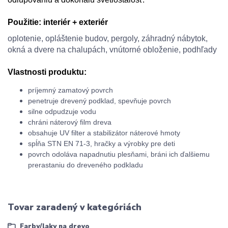
Použitie:
interiér + exteriér
oplotenie, opláštenie budov, pergoly, záhradný nábytok,
okná a dvere na
chalupách
, vnútorné obloženie, podhľady
Vlastnosti produktu:
príjemný
zamatový povrch
penetruje
drevený
podklad
,
spevňuje
povrch
silne
odpudzuje
vodu
chráni
náterový
film
dreva
obsahuje UV
filter
a
stabilizátor
náterové
hmoty
spĺňa
STN
EN
71-3
,
hračky
a
výrobky pre
deti
povrch
odoláva
napadnutiu plesňami,
b
ráni ich
ďalšiemu
prerastaniu
do dreveného
podkladu
Tovar zaradený v kategóriách
Farby/laky na drevo