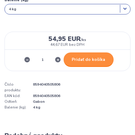
Balenie (kg)
54,95 EUR
/
ks
44,67 EUR
bez DPH
Pridať do košíka
Číslo
8594040505806
produktu:
EAN kód:
8594040505806
Odtieň:
Gabon
Balenie (kg):
4 kg