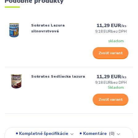
Podobné produkty
11,29 EUR
Sokrates Lazura
/
ks
silnovrstvová
9,18 EUR
bez DPH
skladom
Zvoliť variant
11,29 EUR
Sokrates Sedliacka lazura
/
ks
9,18 EUR
bez DPH
Skladom
Zvoliť variant
Kompletné špecifikácie
Komentáre
0