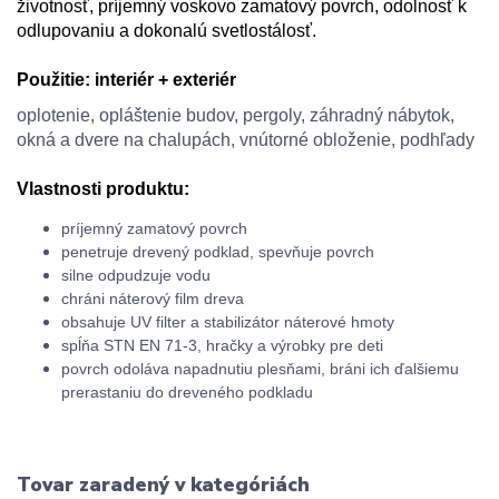
životnosť, príjemný voskovo zamatový povrch, odolnosť k
odlupovaniu a dokonalú svetlostálosť.
Použitie:
interiér + exteriér
oplotenie, opláštenie budov, pergoly, záhradný nábytok,
okná a dvere na
chalupách
, vnútorné obloženie, podhľady
Vlastnosti produktu:
príjemný
zamatový povrch
penetruje
drevený
podklad
,
spevňuje
povrch
silne
odpudzuje
vodu
chráni
náterový
film
dreva
obsahuje UV
filter
a
stabilizátor
náterové
hmoty
spĺňa
STN
EN
71-3
,
hračky
a
výrobky pre
deti
povrch
odoláva
napadnutiu plesňami,
b
ráni ich
ďalšiemu
prerastaniu
do dreveného
podkladu
Tovar zaradený v kategóriách