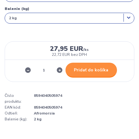
Balenie (kg)
27,95 EUR
/
ks
22,72 EUR
bez DPH
Pridať do košíka
Číslo
8594040505974
produktu:
EAN kód:
8594040505974
Odtieň:
Afromorsia
Balenie (kg):
2 kg