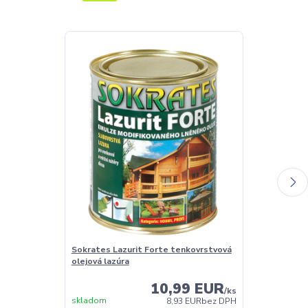
Sokrates Lazurit Forte tenkovrstvová
Sokrates Balz
olejová lazúra
oživovací pro
10,99 EUR
/
ks
skladom
Skladom
8,93 EUR
bez DPH