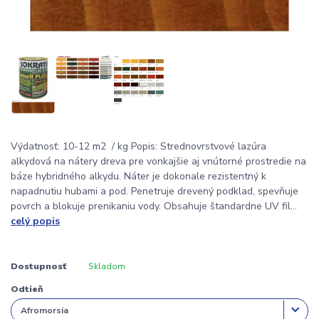
Výdatnosť: 10-12 m2 / kg Popis: Strednovrstvové lazúra
alkydová na nátery dreva pre vonkajšie aj vnútorné prostredie na
báze hybridného alkydu. Náter je dokonale rezistentný k
napadnutiu hubami a pod. Penetruje drevený podklad, spevňuje
povrch a blokuje prenikaniu vody. Obsahuje štandardne UV fil...
celý popis
Dostupnosť
Skladom
Odtieň