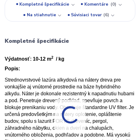
Kompletné špecifikácie
Komentáre
0
Na stiahnutie
Súvisiaci tovar
6
Kompletné špecifikácie
2
Výdatnosť: 10-12 m
/ kg
Popis:
Strednovrstvové
lazúra alkydová na nátery dreva pre
vonkajšie aj
vnútorné
prostredie na báze hybridného
alkydu. Náter je dokonale
rezistentný
k napadnutiu hubami
a pod. Penetruje drevený podklad, spevňuje
povrch a
blokuje prenikaniu vody. Obsahuje štandardne UV filter. Je
určená predovšetkým na nátery oplotenie, opláštenie
budov, spolu s lazurit FORTE dreveníc, pergol,
záhradného nábytku, okien a dverí na chalupách,
vnútorného
obloženia
, podhľadov a podobne. Má vysokú