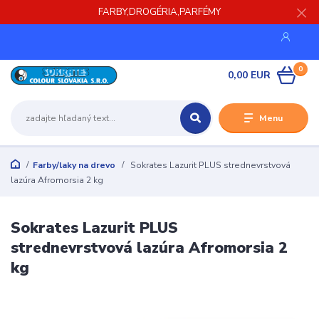
FARBY,DROGÉRIA,PARFÉMY
0
0,00 EUR
Menu
Farby/laky na drevo
Sokrates Lazurit PLUS strednevrstvová
lazúra Afromorsia 2 kg
Sokrates Lazurit PLUS
strednevrstvová lazúra Afromorsia 2
kg