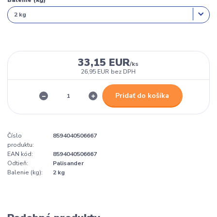
Balenie (kg)
33,15 EUR
/
ks
26,95 EUR
bez DPH
Pridať do košíka
Číslo
8594040506667
produktu:
EAN kód:
8594040506667
Odtieň:
Palisander
Balenie (kg):
2 kg