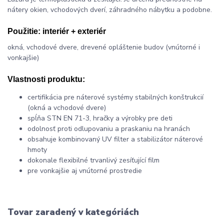
nátery okien, vchodových dverí, záhradného nábytku a podobne.
Použitie:
interiér + exteriér
okná, vchodové dvere, drevené opláštenie budov (vnútorné i
vonkajšie)
Vlastnosti produktu:
certifikácia pre náterové systémy stabilných konštrukcií
(okná a vchodové dvere)
spĺňa STN EN 71-3, hračky a výrobky pre deti
odolnosť proti odlupovaniu a praskaniu na hranách
obsahuje kombinovaný UV filter a stabilizátor náterové
hmoty
dokonale flexibilné trvanlivý zesíťující film
pre vonkajšie aj vnútorné prostredie
Tovar zaradený v kategóriách