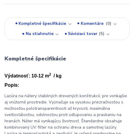
Kompletné špecifikácie
Komentáre
0
Na stiahnutie
Súvisiaci tovar
5
Kompletné špecifikácie
2
Výdatnosť: 10-12 m
/ kg
Popis:
Lazúra na nátery stabilných drevených konštrukcií, pre vonkajšie
aj vnútorné prostredie. Vyznačuje sa vysokou priezračnosťou s
možnosťou polotransparentnosti až kryvosti, maximálna
svetlostálosťou, odolnosťou proti odlupovaniu a praskaniu na
hranách. Náter má vynikajúcu životnosť. Štandardne obsahuje
kombinovaný UV filter na ochranu dreva a samotnej lazúry.
Lazúra je termoplastická a zesíťující. Je určená prednostne na