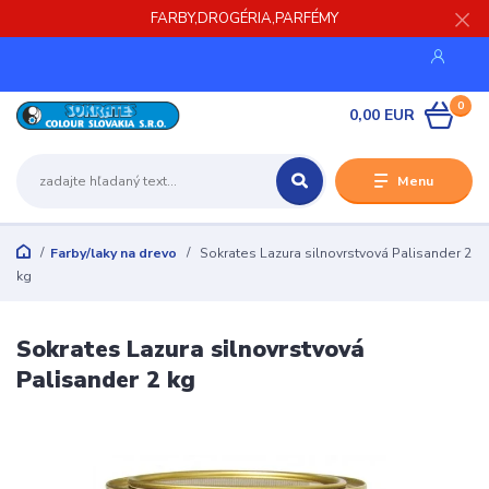
FARBY,DROGÉRIA,PARFÉMY
0
0,00 EUR
Menu
Farby/laky na drevo
Sokrates Lazura silnovrstvová Palisander 2
kg
Sokrates Lazura silnovrstvová
Palisander 2 kg