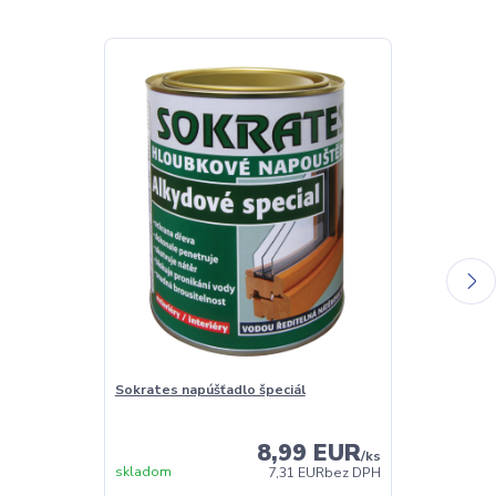
Sokrates napúšťadlo špeciál
Sokrates Balz
oživovací pro
8,99 EUR
/
ks
skladom
Skladom
7,31 EUR
bez DPH