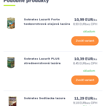
Podobné produkty
10,99 EUR
Sokrates Lazurit Forte
/
ks
tenkovrstvová olejová lazúra
8,93 EUR
bez DPH
skladom
Zvoliť variant
10,39 EUR
Sokrates Lazurit PLUS
/
ks
strednevrstvová lazúra
8,45 EUR
bez DPH
skladom
Zvoliť variant
11,29 EUR
Sokrates Sedliacka lazura
/
ks
9,18 EUR
bez DPH