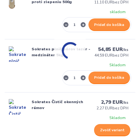
proti zlepeniu 500g
11,10 EUR
bez DPH
skladom
Pridať do košíka
54,85 EUR
Sokrates plnič pórov lazúr -
/
ks
medzináter 5kg
44,59 EUR
bez DPH
Skladom
Pridať do košíka
2,79 EUR
Sokrates Čistič okenných
/
ks
rámov
2,27 EUR
bez DPH
Skladom
Zvoliť variant