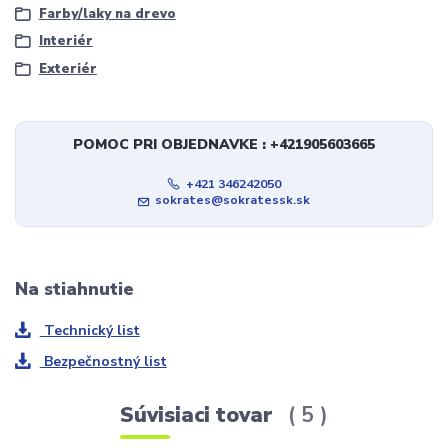
Farby/laky na drevo
Interiér
Exteriér
POMOC PRI OBJEDNAVKE : +421905603665
+421 346242050
sokrates@sokratessk.sk
Na stiahnutie
Technický list
Bezpečnostný list
Súvisiaci tovar
5