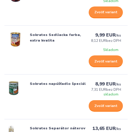
Skladom
Zvoliť variant
9,99 EUR
Sokrates Sedliacka farba,
/
ks
extra kvalita
8,12 EUR
bez DPH
Skladom
Zvoliť variant
8,99 EUR
Sokrates napúšťadlo špeciál
/
ks
7,31 EUR
bez DPH
skladom
Zvoliť variant
13,65 EUR
Sokrates Separátor náterov
/
ks