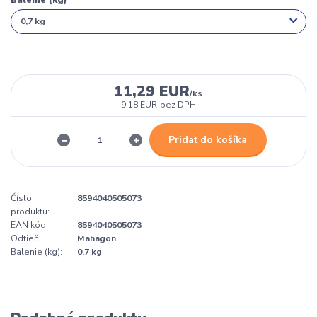
Balenie (kg)
11,29 EUR
/
ks
9,18 EUR
bez DPH
Pridať do košíka
Číslo
8594040505073
produktu:
EAN kód:
8594040505073
Odtieň:
Mahagon
Balenie (kg):
0,7 kg