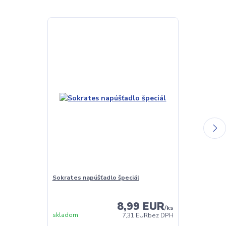
Sokrates napúšťadlo špeciál
Sokrates Balz
oživovací pro
8,99 EUR
/
ks
skladom
Skladom
7,31 EUR
bez DPH