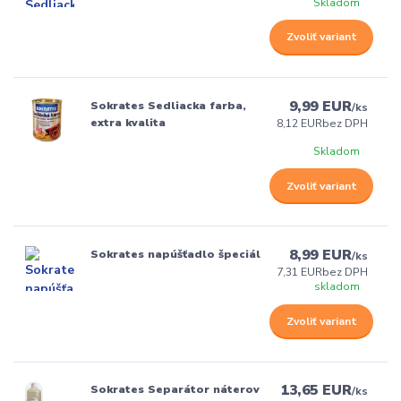
Skladom
Zvoliť variant
9,99 EUR
Sokrates Sedliacka farba,
/
ks
extra kvalita
8,12 EUR
bez DPH
Skladom
Zvoliť variant
8,99 EUR
Sokrates napúšťadlo špeciál
/
ks
7,31 EUR
bez DPH
skladom
Zvoliť variant
13,65 EUR
Sokrates Separátor náterov
/
ks