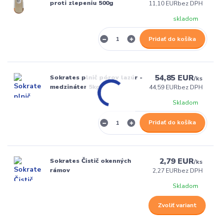
proti zlepeniu 500g
11,10 EUR
bez DPH
skladom
Pridať do košíka
54,85 EUR
Sokrates plnič pórov lazúr -
/
ks
medzináter 5kg
44,59 EUR
bez DPH
Skladom
Pridať do košíka
2,79 EUR
Sokrates Čistič okenných
/
ks
rámov
2,27 EUR
bez DPH
Skladom
Zvoliť variant