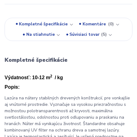
Kompletné špecifikácie
Komentáre
0
Na stiahnutie
Súvisiaci tovar
5
Kompletné špecifikácie
2
Výdatnosť: 10-12 m
/ kg
Popis:
Lazúra na nátery stabilných drevených konštrukcií, pre vonkajšie
aj vnútorné prostredie. Vyznačuje sa vysokou priezračnosťou s
možnosťou polotransparentnosti až kryvosti, maximálna
svetlostálosťou, odolnosťou proti odlupovaniu a praskaniu na
hranách. Náter má vynikajúcu životnosť. Štandardne obsahuje
kombinovaný UV filter na ochranu dreva a samotnej lazúry.
Lazúra je termoplastická a zesíťující. Je určená prednostne na