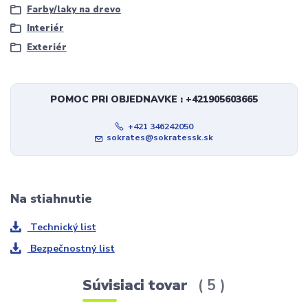
Farby/laky na drevo
Interiér
Exteriér
POMOC PRI OBJEDNAVKE : +421905603665
+421 346242050
sokrates@sokratessk.sk
Na stiahnutie
Technický list
Bezpečnostný list
Súvisiaci tovar
5