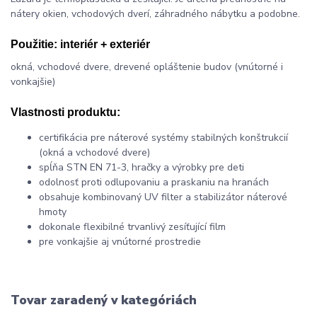
nátery okien, vchodových dverí, záhradného nábytku a podobne.
Použitie:
interiér + exteriér
okná, vchodové dvere, drevené opláštenie budov (vnútorné i
vonkajšie)
Vlastnosti produktu:
certifikácia pre náterové systémy stabilných konštrukcií
(okná a vchodové dvere)
spĺňa STN EN 71-3, hračky a výrobky pre deti
odolnosť proti odlupovaniu a praskaniu na hranách
obsahuje kombinovaný UV filter a stabilizátor náterové
hmoty
dokonale flexibilné trvanlivý zesíťující film
pre vonkajšie aj vnútorné prostredie
Tovar zaradený v kategóriách