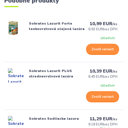
Podobné produkty
10,99 EUR
Sokrates Lazurit Forte
/
ks
tenkovrstvová olejová lazúra
8,93 EUR
bez DPH
skladom
Zvoliť variant
10,39 EUR
Sokrates Lazurit PLUS
/
ks
strednevrstvová lazúra
8,45 EUR
bez DPH
skladom
Zvoliť variant
11,29 EUR
Sokrates Sedliacka lazura
/
ks
9,18 EUR
bez DPH