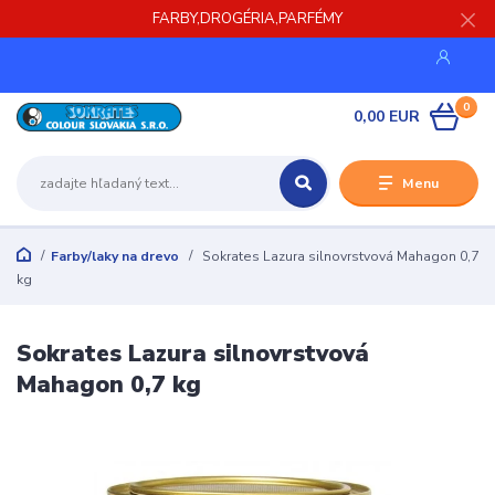
FARBY,DROGÉRIA,PARFÉMY
0
0,00 EUR
Menu
Farby/laky na drevo
Sokrates Lazura silnovrstvová Mahagon 0,7
kg
Sokrates Lazura silnovrstvová
Mahagon 0,7 kg