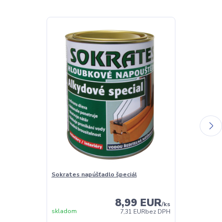
Sokrates napúšťadlo špeciál
Sokrates Balz
oživovací pro
8,99 EUR
/
ks
skladom
Skladom
7,31 EUR
bez DPH