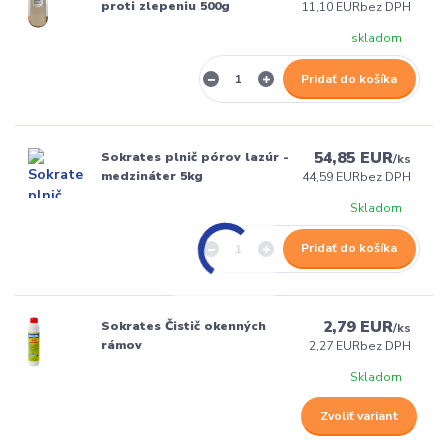
proti zlepeniu 500g
11,10 EUR
bez DPH
skladom
Pridať do košíka
54,85 EUR
Sokrates plnič pórov lazúr -
/
ks
medzináter 5kg
44,59 EUR
bez DPH
Skladom
Pridať do košíka
2,79 EUR
Sokrates Čistič okenných
/
ks
rámov
2,27 EUR
bez DPH
Skladom
Zvoliť variant