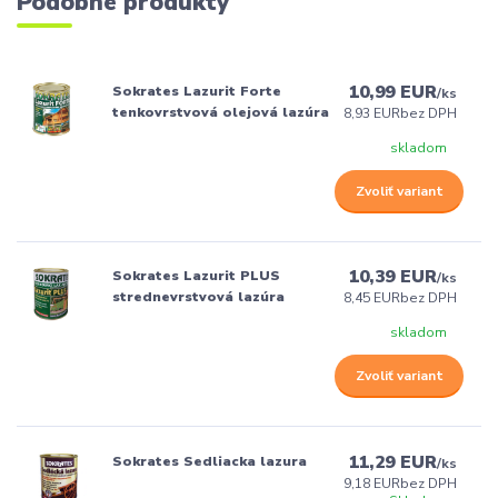
Podobné produkty
10,99 EUR
Sokrates Lazurit Forte
/
ks
tenkovrstvová olejová lazúra
8,93 EUR
bez DPH
skladom
Zvoliť variant
10,39 EUR
Sokrates Lazurit PLUS
/
ks
strednevrstvová lazúra
8,45 EUR
bez DPH
skladom
Zvoliť variant
11,29 EUR
Sokrates Sedliacka lazura
/
ks
9,18 EUR
bez DPH