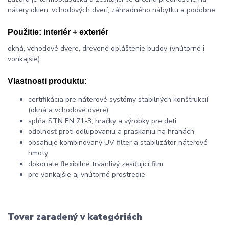
nátery okien, vchodových dverí, záhradného nábytku a podobne.
Použitie:
interiér + exteriér
okná, vchodové dvere, drevené opláštenie budov (vnútorné i
vonkajšie)
Vlastnosti produktu:
certifikácia pre náterové systémy stabilných konštrukcií
(okná a vchodové dvere)
spĺňa STN EN 71-3, hračky a výrobky pre deti
odolnosť proti odlupovaniu a praskaniu na hranách
obsahuje kombinovaný UV filter a stabilizátor náterové
hmoty
dokonale flexibilné trvanlivý zesíťující film
pre vonkajšie aj vnútorné prostredie
Tovar zaradený v kategóriách