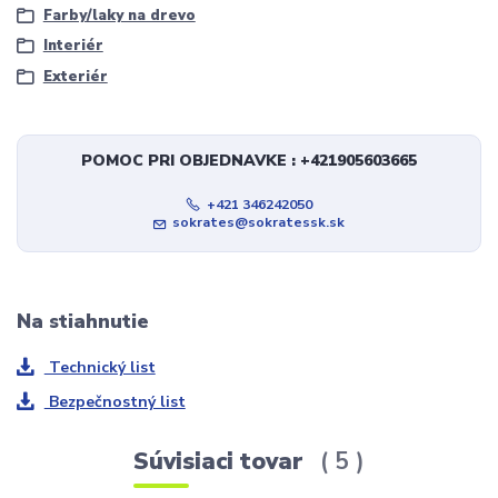
Farby/laky na drevo
Interiér
Exteriér
POMOC PRI OBJEDNAVKE : +421905603665
+421 346242050
sokrates@sokratessk.sk
Na stiahnutie
Technický list
Bezpečnostný list
Súvisiaci tovar
5