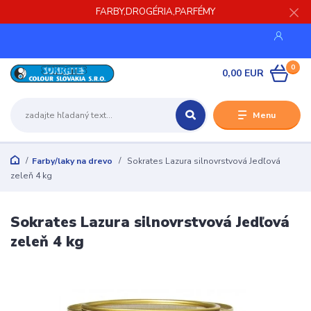
FARBY,DROGÉRIA,PARFÉMY
0
0,00 EUR
Menu
Farby/laky na drevo
Sokrates Lazura silnovrstvová Jedľová
zeleň 4 kg
Sokrates Lazura silnovrstvová Jedľová
zeleň 4 kg