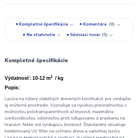
Kompletné špecifikácie
Komentáre
0
Na stiahnutie
Súvisiaci tovar
5
Kompletné špecifikácie
2
Výdatnosť: 10-12 m
/ kg
Popis:
Lazúra na nátery stabilných drevených konštrukcií, pre vonkajšie
aj vnútorné prostredie. Vyznačuje sa vysokou priezračnosťou s
možnosťou polotransparentnosti až kryvosti, maximálna
svetlostálosťou, odolnosťou proti odlupovaniu a praskaniu na
hranách. Náter má vynikajúcu životnosť. Štandardne obsahuje
kombinovaný UV filter na ochranu dreva a samotnej lazúry.
Lazúra je termoplastická a zesíťující. Je určená prednostne na