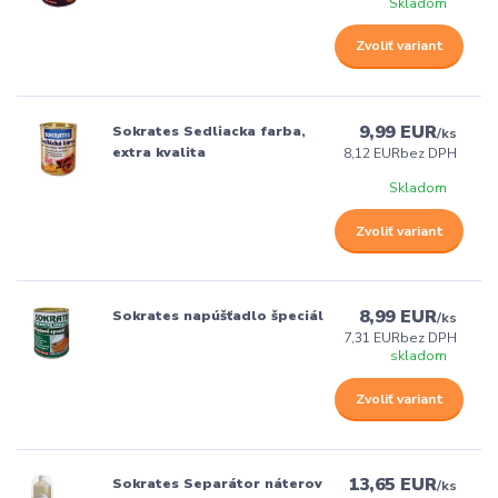
Skladom
Zvoliť variant
9,99 EUR
Sokrates Sedliacka farba,
/
ks
extra kvalita
8,12 EUR
bez DPH
Skladom
Zvoliť variant
8,99 EUR
Sokrates napúšťadlo špeciál
/
ks
7,31 EUR
bez DPH
skladom
Zvoliť variant
13,65 EUR
Sokrates Separátor náterov
/
ks