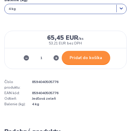
Balenie (kg)
65,45 EUR
/
ks
53,21 EUR
bez DPH
Pridať do košíka
Číslo
8594040505776
produktu:
EAN kód:
8594040505776
Odtieň:
Jedľová zeleň
Balenie (kg):
4 kg