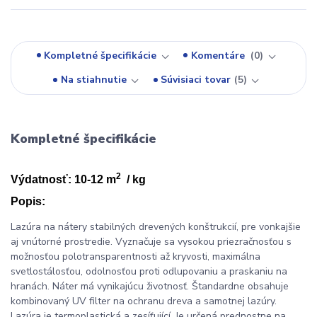
Kompletné špecifikácie
Komentáre
0
Na stiahnutie
Súvisiaci tovar
5
Kompletné špecifikácie
2
Výdatnosť: 10-12 m
/ kg
Popis:
Lazúra na nátery stabilných drevených konštrukcií, pre vonkajšie
aj vnútorné prostredie. Vyznačuje sa vysokou priezračnosťou s
možnosťou polotransparentnosti až kryvosti, maximálna
svetlostálosťou, odolnosťou proti odlupovaniu a praskaniu na
hranách. Náter má vynikajúcu životnosť. Štandardne obsahuje
kombinovaný UV filter na ochranu dreva a samotnej lazúry.
Lazúra je termoplastická a zesíťující. Je určená prednostne na