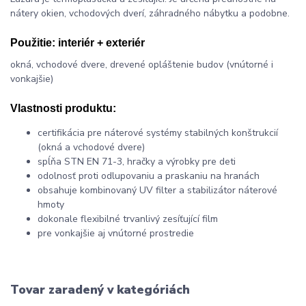
nátery okien, vchodových dverí, záhradného nábytku a podobne.
Použitie:
interiér + exteriér
okná, vchodové dvere, drevené opláštenie budov (vnútorné i
vonkajšie)
Vlastnosti produktu:
certifikácia pre náterové systémy stabilných konštrukcií
(okná a vchodové dvere)
spĺňa STN EN 71-3, hračky a výrobky pre deti
odolnosť proti odlupovaniu a praskaniu na hranách
obsahuje kombinovaný UV filter a stabilizátor náterové
hmoty
dokonale flexibilné trvanlivý zesíťující film
pre vonkajšie aj vnútorné prostredie
Tovar zaradený v kategóriách