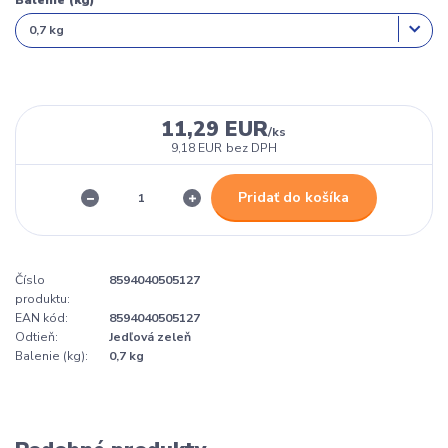
Balenie (kg)
11,29 EUR
/
ks
9,18 EUR
bez DPH
Pridať do košíka
Číslo
8594040505127
produktu:
EAN kód:
8594040505127
Odtieň:
Jedľová zeleň
Balenie (kg):
0,7 kg