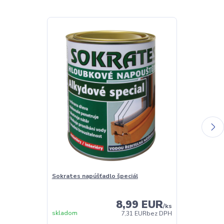
Sokrates napúšťadlo špeciál
Sokrates Balz
oživovací pro
8,99 EUR
/
ks
skladom
Skladom
7,31 EUR
bez DPH