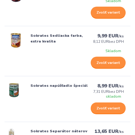
Skladom
Zvoliť variant
9,99 EUR
Sokrates Sedliacka farba,
/
ks
extra kvalita
8,12 EUR
bez DPH
Skladom
Zvoliť variant
8,99 EUR
Sokrates napúšťadlo špeciál
/
ks
7,31 EUR
bez DPH
skladom
Zvoliť variant
13,65 EUR
Sokrates Separátor náterov
/
ks