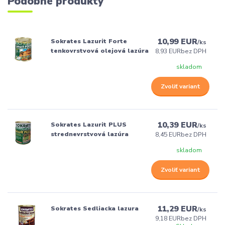
Podobné produkty
10,99 EUR
Sokrates Lazurit Forte
/
ks
tenkovrstvová olejová lazúra
8,93 EUR
bez DPH
skladom
Zvoliť variant
10,39 EUR
Sokrates Lazurit PLUS
/
ks
strednevrstvová lazúra
8,45 EUR
bez DPH
skladom
Zvoliť variant
11,29 EUR
Sokrates Sedliacka lazura
/
ks
9,18 EUR
bez DPH