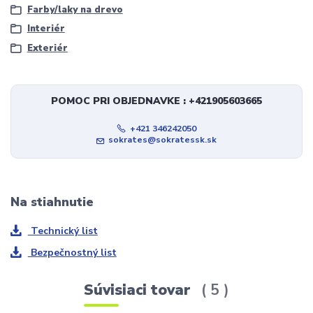
Farby/laky na drevo
Interiér
Exteriér
POMOC PRI OBJEDNAVKE : +421905603665
+421 346242050
sokrates@sokratessk.sk
Na stiahnutie
Technický list
Bezpečnostný list
Súvisiaci tovar
5