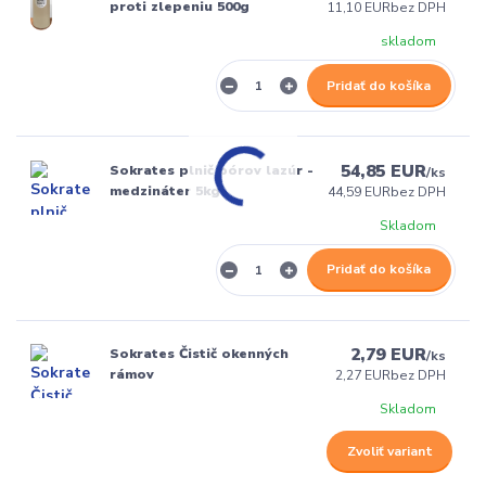
proti zlepeniu 500g
11,10 EUR
bez DPH
skladom
Pridať do košíka
54,85 EUR
Sokrates plnič pórov lazúr -
/
ks
medzináter 5kg
44,59 EUR
bez DPH
Skladom
Pridať do košíka
2,79 EUR
Sokrates Čistič okenných
/
ks
rámov
2,27 EUR
bez DPH
Skladom
Zvoliť variant