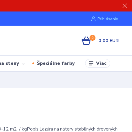
Prihlásenie
0
0,00 EUR
Viac
na steny
Špeciálne farby
-12 m2 / kgPopis:Lazúra na nátery stabilných drevených