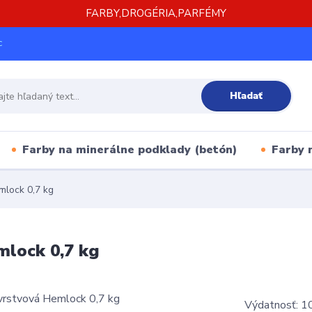
FARBY,DROGÉRIA,PARFÉMY
c
Hľadať
Farby na minerálne podklady (betón)
Farby 
mlock 0,7 kg
mlock 0,7 kg
Výdatnosť: 10