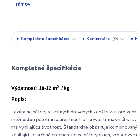
Kompletné špecifikácie
Komentáre
0
Kompletné špecifikácie
2
Výdatnosť: 10-12 m
/ kg
Popis:
Lazúra na nátery stabilných drevených konštrukcií, pre vonk
možnosťou polotransparentnosti až kryvosti, maximálna sve
má vynikajúcu životnosť. Štandardne obsahuje kombinovaný 
zesíťující. Je určená prednostne na nátery okien, vchodový