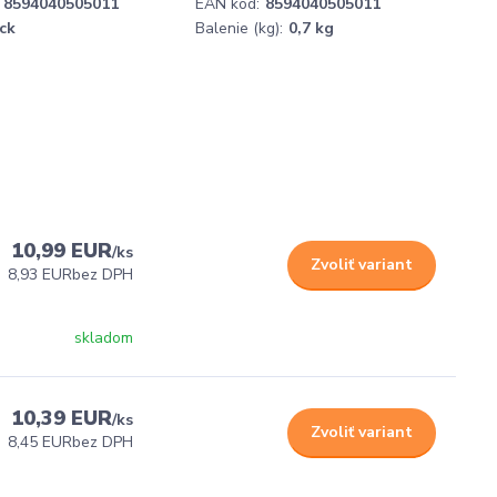
8594040505011
EAN kód:
8594040505011
ck
Balenie (kg):
0,7 kg
10,99 EUR
/
ks
Zvoliť variant
8,93 EUR
bez DPH
skladom
10,39 EUR
/
ks
Zvoliť variant
8,45 EUR
bez DPH