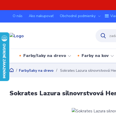
O nás
Ako nakupovať
Obchodné podmienky
Via
Farby/laky na drevo
Farby na kov
Farby/laky na drevo
Sokrates Lazura silnovrstvová He
Sokrates Lazura silnovrstvová He