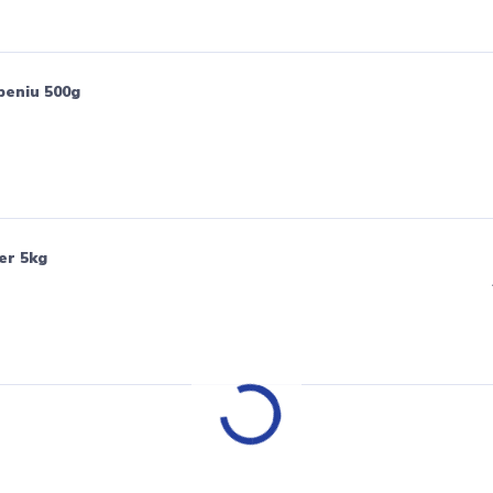
peniu 500g
er 5kg