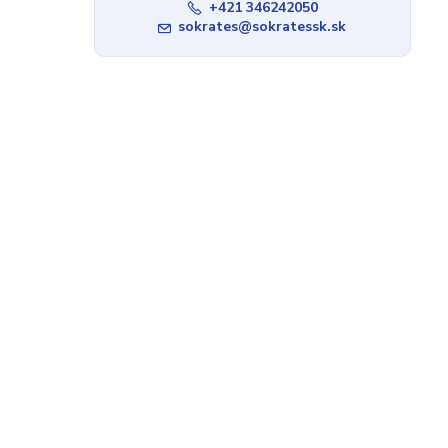
+421 346242050
sokrates@sokratessk.sk