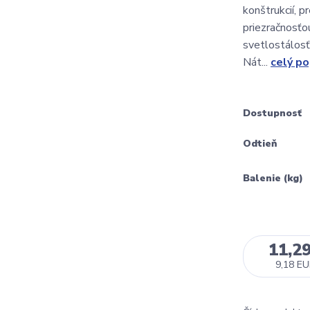
konštrukcií, p
priezračnosťo
svetlostálosť
Nát...
celý po
Dostupnosť
Odtieň
Balenie (kg)
11,2
9,18 E