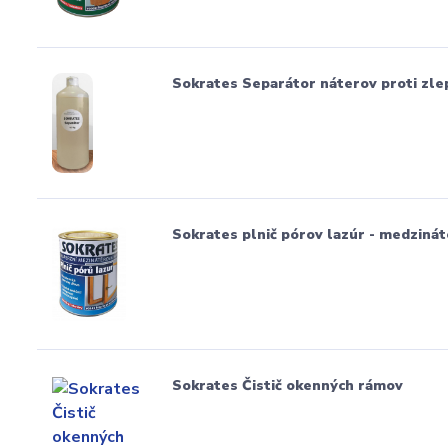
Sokrates Separátor náterov proti zle
Sokrates plnič pórov lazúr - medzinát
Sokrates Čistič okenných rámov