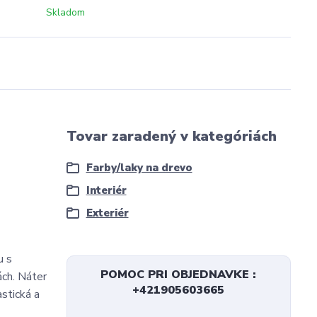
Skladom
Tovar zaradený v kategóriách
Farby/laky na drevo
Interiér
Exteriér
u s
POMOC PRI OBJEDNAVKE :
ách. Náter
+421905603665
stická a