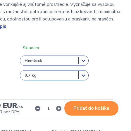
re vonkajšie aj vnútorné prostredie. Vyznačuje sa vysokou
u s možnosťou polotransparentnosti až kryvosti, maximálna
ou, odolnosťou proti odlupovaniu a praskaniu na hranách.
pis
Skladom
9 EUR
/
ks
Pridať do košíka
UR
bez DPH