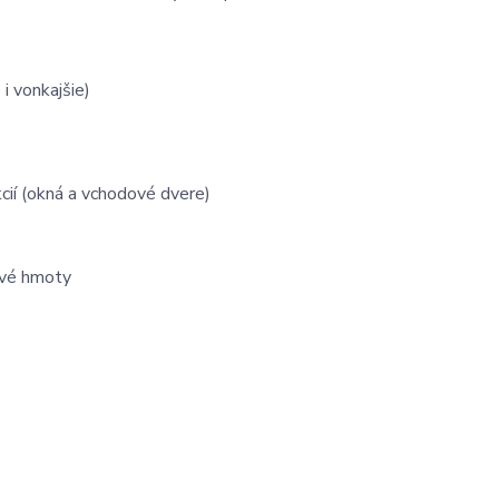
i vonkajšie)
cií (okná a vchodové dvere)
ové hmoty