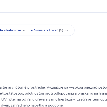
Na stiahnutie
Súvisiaci tovar
5
ajšie aj vnútorné prostredie. Vyznačuje sa vysokou priezračnosťo
tlostálosťou, odolnosťou proti odlupovaniu a praskaniu na hran
UV filter na ochranu dreva a samotnej lazúry. Lazúra je termopla
ch dverí, záhradného nábytku a podobne.