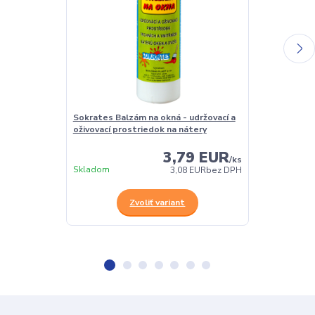
Sokrates Balzám na okná - udržovací a
Sokrates Lazu
oživovací prostriedok na nátery
3,79 EUR
/
ks
Skladom
skladom
3,08 EUR
bez DPH
Zvoliť variant