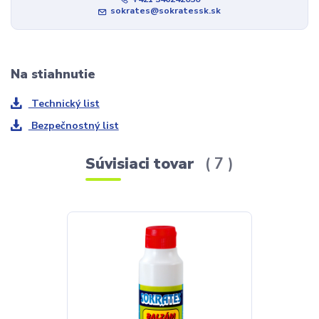
sokrates@sokratessk.sk
Na stiahnutie
Technický list
Bezpečnostný list
Súvisiaci tovar
7