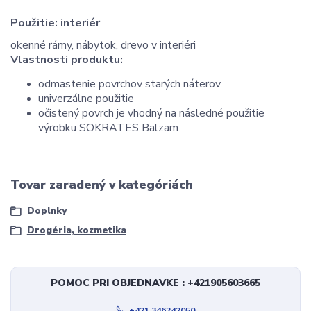
Použitie:
interiér
okenné rámy, nábytok, drevo v interiéri
Vlastnosti produktu:
odmastenie povrchov starých náterov
univerzálne použitie
očistený povrch je vhodný na následné použitie
výrobku SOKRATES Balzam
Tovar zaradený v kategóriách
Doplnky
Drogéria, kozmetika
POMOC PRI OBJEDNAVKE : +421905603665
+421 346242050