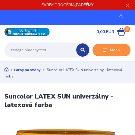
FARBY,DROGÉRIA,PARFÉMY
0
0,00 EUR
Menu
Farby na steny
Suncolor LATEX SUN univerzálny - latexová
farba
Suncolor LATEX SUN univerzálny -
latexová farba