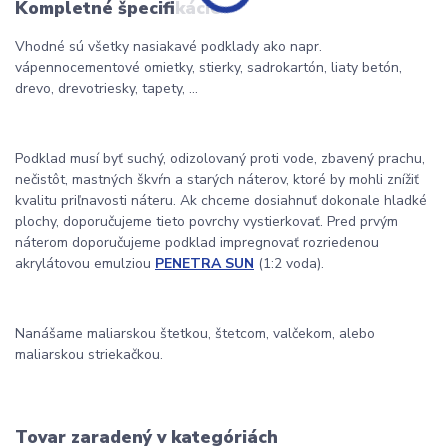
Kompletné špecifikácie
Vhodné sú všetky nasiakavé podklady ako napr.
vápennocementové omietky, stierky, sadrokartón, liaty betón,
drevo, drevotriesky, tapety, ...
Podklad musí byť suchý, odizolovaný proti vode, zbavený prachu,
nečistôt, mastných škvŕn a starých náterov, ktoré by mohli znížiť
kvalitu priľnavosti náteru. Ak chceme dosiahnuť dokonale hladké
plochy, doporučujeme tieto povrchy vystierkovať. Pred prvým
náterom doporučujeme podklad impregnovať rozriedenou
akrylátovou emulziou
PENETRA SUN
(1:2 voda).
Nanášame maliarskou štetkou, štetcom, valčekom, alebo
maliarskou striekačkou.
Tovar zaradený v kategóriách