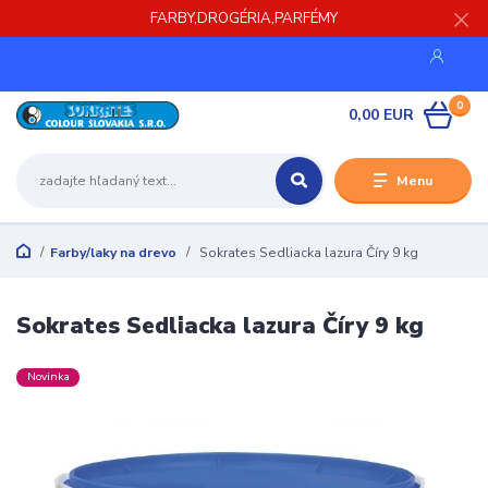
FARBY,DROGÉRIA,PARFÉMY
0
0,00 EUR
Menu
Farby/laky na drevo
Sokrates Sedliacka lazura Číry 9 kg
Sokrates Sedliacka lazura Číry 9 kg
Novinka