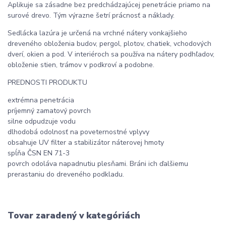
Aplikuje sa zásadne bez predchádzajúcej penetrácie priamo na
surové drevo. Tým výrazne šetrí prácnosť a náklady.
Sedlácka lazúra je určená na vrchné nátery vonkajšieho
dreveného obloženia budov, pergol, plotov, chatiek, vchodových
dverí, okien a pod. V interiéroch sa používa na nátery podhľadov,
obloženie stien, trámov v podkroví a podobne.
PREDNOSTI PRODUKTU
extrémna penetrácia
príjemný zamatový povrch
silne odpudzuje vodu
dlhodobá odolnosť na poveternostné vplyvy
obsahuje UV filter a stabilizátor náterovej hmoty
spĺňa ČSN EN 71-3
povrch odoláva napadnutiu plesňami. Bráni ich ďalšiemu
prerastaniu do dreveného podkladu.
Tovar zaradený v kategóriách