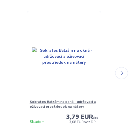
Sokrates Balzám na okná - udržovací a
Sokrates Čist
oživovací prostriedok na nátery
3,79 EUR
/
ks
Skladom
Skladom
3,08 EUR
bez DPH