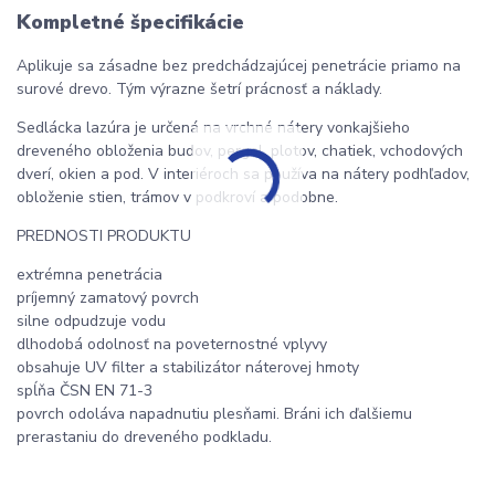
Kompletné špecifikácie
Aplikuje sa zásadne bez predchádzajúcej penetrácie priamo na
surové drevo. Tým výrazne šetrí prácnosť a náklady.
Sedlácka lazúra je určená na vrchné nátery vonkajšieho
dreveného obloženia budov, pergol, plotov, chatiek, vchodových
dverí, okien a pod. V interiéroch sa používa na nátery podhľadov,
obloženie stien, trámov v podkroví a podobne.
PREDNOSTI PRODUKTU
extrémna penetrácia
príjemný zamatový povrch
silne odpudzuje vodu
dlhodobá odolnosť na poveternostné vplyvy
obsahuje UV filter a stabilizátor náterovej hmoty
spĺňa ČSN EN 71-3
povrch odoláva napadnutiu plesňami. Bráni ich ďalšiemu
prerastaniu do dreveného podkladu.