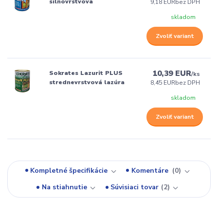
silnovrstvová
9,18 EUR
bez DPH
skladom
Zvoliť variant
10,39 EUR
Sokrates Lazurit PLUS
/
ks
strednevrstvová lazúra
8,45 EUR
bez DPH
skladom
Zvoliť variant
Kompletné špecifikácie
Komentáre
0
Na stiahnutie
Súvisiaci tovar
2