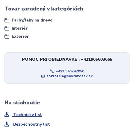
Tovar zaradený v kategóriách
Farby/laky na drevo
Interiér
Exteriér
POMOC PRI OBJEDNAVKE : +421905603665
+421 346242050
sokrates@sokratessk.sk
Na stiahnutie
Technický list
Bezpečnostný list