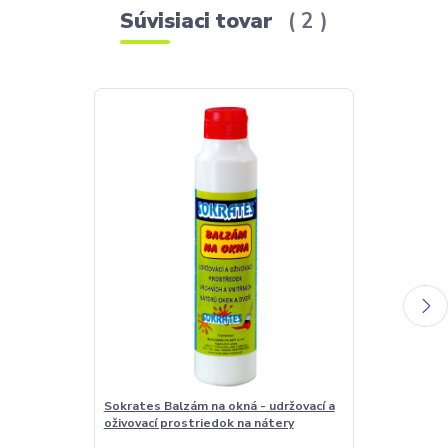
Súvisiaci tovar
2
Sokrates Balzám na okná - udržovací a
Sokrates Čist
oživovací prostriedok na nátery