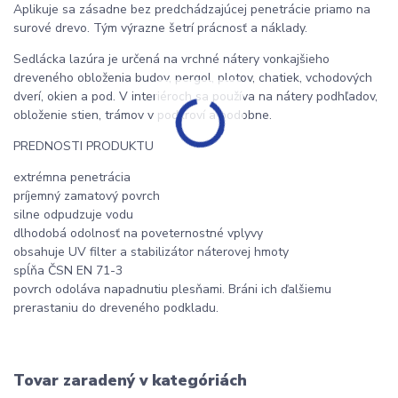
Aplikuje sa zásadne bez predchádzajúcej penetrácie priamo na
surové drevo. Tým výrazne šetrí prácnosť a náklady.
Sedlácka lazúra je určená na vrchné nátery vonkajšieho
dreveného obloženia budov, pergol, plotov, chatiek, vchodových
dverí, okien a pod. V interiéroch sa používa na nátery podhľadov,
obloženie stien, trámov v podkroví a podobne.
PREDNOSTI PRODUKTU
extrémna penetrácia
príjemný zamatový povrch
silne odpudzuje vodu
dlhodobá odolnosť na poveternostné vplyvy
obsahuje UV filter a stabilizátor náterovej hmoty
spĺňa ČSN EN 71-3
povrch odoláva napadnutiu plesňami. Bráni ich ďalšiemu
prerastaniu do dreveného podkladu.
Tovar zaradený v kategóriách