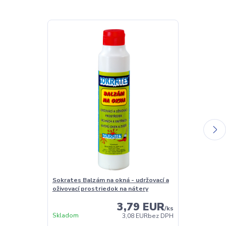
Sokrates Balzám na okná - udržovací a
Sokrates Čist
oživovací prostriedok na nátery
3,79 EUR
/
ks
Skladom
Skladom
3,08 EUR
bez DPH