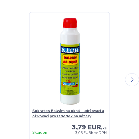
Sokrates Balzám na okná - udržovací a
Sokrates Čist
oživovací prostriedok na nátery
3,79 EUR
/
ks
Skladom
Skladom
3,08 EUR
bez DPH