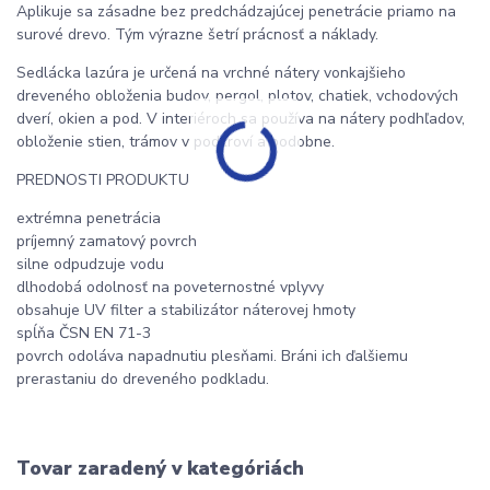
Aplikuje sa zásadne bez predchádzajúcej penetrácie priamo na
surové drevo. Tým výrazne šetrí prácnosť a náklady.
Sedlácka lazúra je určená na vrchné nátery vonkajšieho
dreveného obloženia budov, pergol, plotov, chatiek, vchodových
dverí, okien a pod. V interiéroch sa používa na nátery podhľadov,
obloženie stien, trámov v podkroví a podobne.
PREDNOSTI PRODUKTU
extrémna penetrácia
príjemný zamatový povrch
silne odpudzuje vodu
dlhodobá odolnosť na poveternostné vplyvy
obsahuje UV filter a stabilizátor náterovej hmoty
spĺňa ČSN EN 71-3
povrch odoláva napadnutiu plesňami. Bráni ich ďalšiemu
prerastaniu do dreveného podkladu.
Tovar zaradený v kategóriách