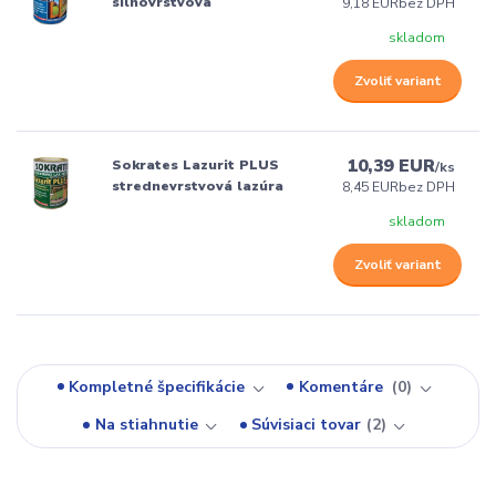
silnovrstvová
9,18 EUR
bez DPH
skladom
Zvoliť variant
10,39 EUR
Sokrates Lazurit PLUS
/
ks
strednevrstvová lazúra
8,45 EUR
bez DPH
skladom
Zvoliť variant
Kompletné špecifikácie
Komentáre
0
Na stiahnutie
Súvisiaci tovar
2