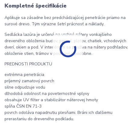
Kompletné špecifikácie
Aplikuje sa zásadne bez predchádzajúcej penetrácie priamo na
surové drevo. Tým výrazne šetrí prácnosť a náklady.
Sedlácka lazúra je určená na vrchné nátery vonkajšieho
dreveného obloženia budov, pergol, plotov, chatiek, vchodových
dverí, okien a pod. V interiéroch sa používa na nátery podhľadov,
obloženie stien, trámov v podkroví a podobne.
PREDNOSTI PRODUKTU
extrémna penetrácia
príjemný zamatový povrch
silne odpudzuje vodu
dlhodobá odolnosť na poveternostné vplyvy
obsahuje UV filter a stabilizátor náterovej hmoty
spĺňa ČSN EN 71-3
povrch odoláva napadnutiu plesňami. Bráni ich ďalšiemu
prerastaniu do dreveného podkladu.