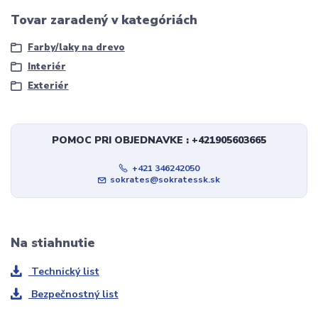
Tovar zaradený v kategóriách
Farby/laky na drevo
Interiér
Exteriér
POMOC PRI OBJEDNAVKE : +421905603665
+421 346242050
sokrates@sokratessk.sk
Na stiahnutie
Technický list
Bezpečnostný list