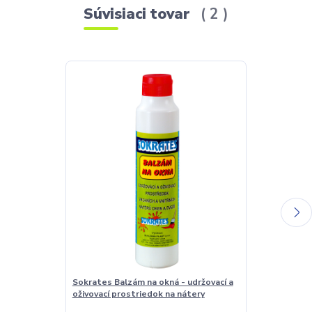
Súvisiaci tovar
2
Sokrates Balzám na okná - udržovací a
Sokrates Čist
oživovací prostriedok na nátery