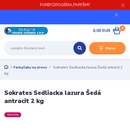
FARBY,DROGÉRIA,PARFÉMY
0
0,00 EUR
Menu
Farby/laky na drevo
Sokrates Sedliacka lazura Šedá antracit 2
kg
Sokrates Sedliacka lazura Šedá
antracit 2 kg
Novinka