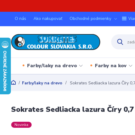
O nás
Ako nakupovať
Obchodné podmienky
Via
Farby/laky na drevo
Farby na kov
Farby/laky na drevo
Sokrates Sedliacka lazura Číry 0,
Sokrates Sedliacka lazura Číry 0,7
Novinka