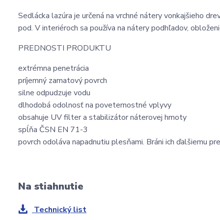
Sedlácka lazúra je určená na vrchné nátery vonkajšieho drev
pod. V interiéroch sa používa na nátery podhľadov, obložen
PREDNOSTI PRODUKTU
extrémna penetrácia
príjemný zamatový povrch
silne odpudzuje vodu
dlhodobá odolnosť na poveternostné vplyvy
obsahuje UV filter a stabilizátor náterovej hmoty
spĺňa ČSN EN 71-3
povrch odoláva napadnutiu plesňami. Bráni ich ďalšiemu pr
Na stiahnutie
Technický list