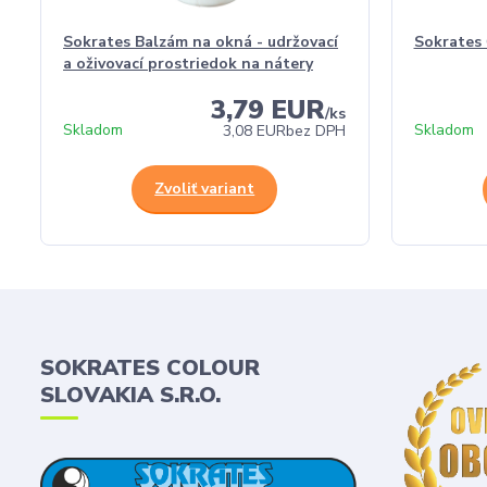
Sokrates Balzám na okná - udržovací
Sokrates 
a oživovací prostriedok na nátery
3,79 EUR
/
ks
Skladom
Skladom
3,08 EUR
bez DPH
Zvoliť variant
SOKRATES COLOUR
SLOVAKIA S.R.O.