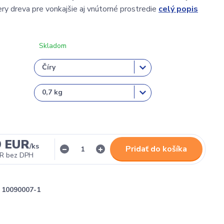
ery dreva pre vonkajšie aj vnútorné prostredie
celý popis
Skladom
9 EUR
/
ks
Pridať do košíka
UR
bez DPH
10090007-1