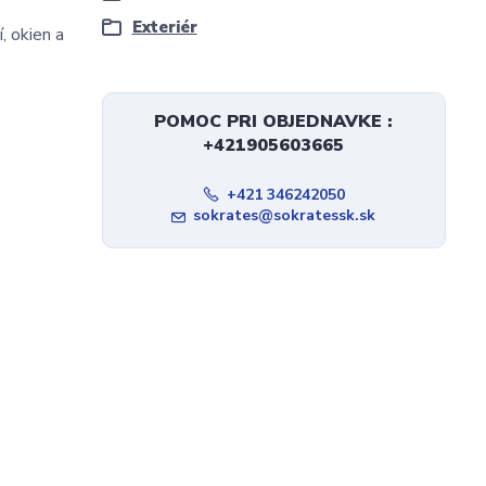
Exteriér
, okien a
POMOC PRI OBJEDNAVKE :
+421905603665
+421 346242050
sokrates@sokratessk.sk