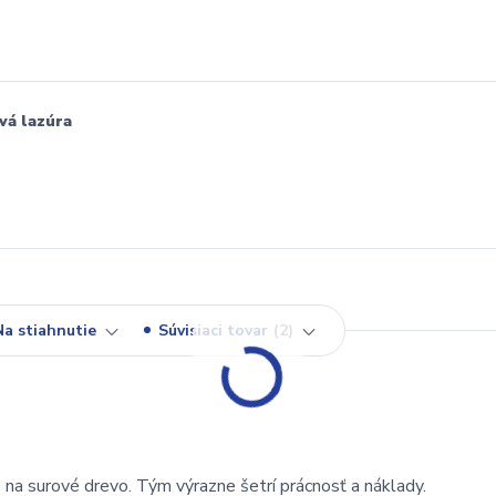
vá lazúra
Na stiahnutie
Súvisiaci tovar
2
 na surové drevo. Tým výrazne šetrí prácnosť a náklady.