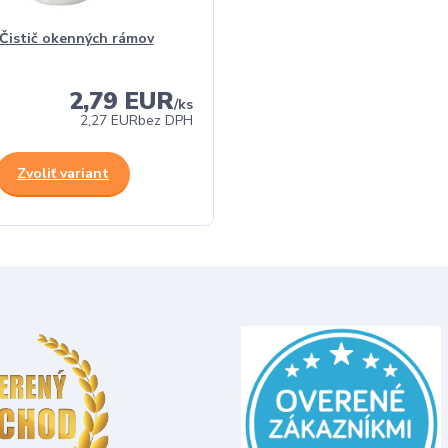
Čistič okenných rámov
2,79 EUR
/
ks
2,27 EUR
bez DPH
Zvoliť variant