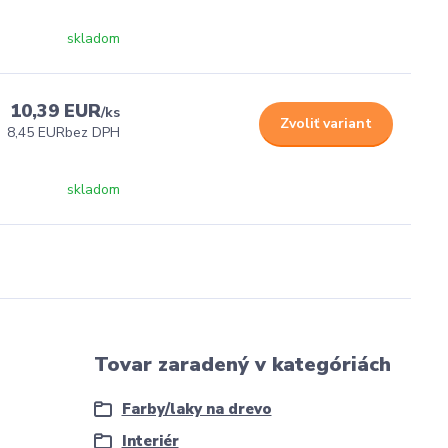
skladom
10,39 EUR
/
ks
Zvoliť variant
8,45 EUR
bez DPH
skladom
Tovar zaradený v kategóriách
Farby/laky na drevo
Interiér