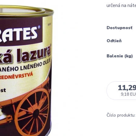
určená na nát
Dostupnosť
Odtieň
Balenie (kg)
11,2
9,18 E
Číslo produktu: