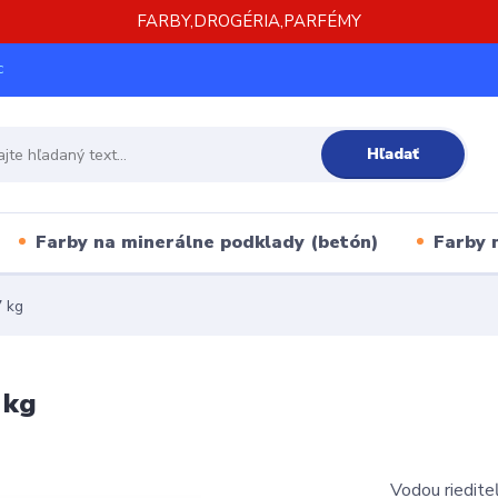
FARBY,DROGÉRIA,PARFÉMY
c
Hľadať
Farby na minerálne podklady (betón)
Farby 
7 kg
 kg
Vodou riedite