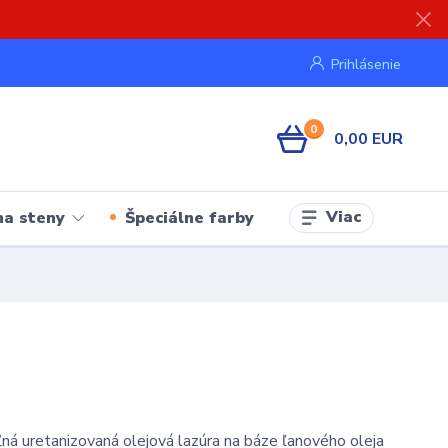
Prihlásenie
0
0,00 EUR
Viac
na steny
Špeciálne farby
ľná uretanizovaná olejová lazúra na báze ľanového oleja