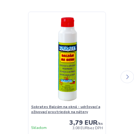
Sokrates Balzám na okná - udržovací a
Sokrates Čist
oživovací prostriedok na nátery
3,79 EUR
/
ks
Skladom
Skladom
3,08 EUR
bez DPH