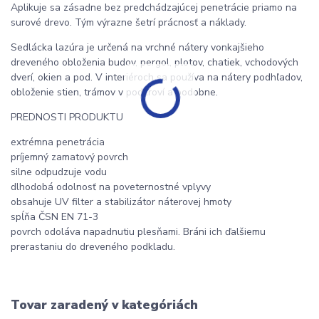
Aplikuje sa zásadne bez predchádzajúcej penetrácie priamo na
surové drevo. Tým výrazne šetrí prácnosť a náklady.
Sedlácka lazúra je určená na vrchné nátery vonkajšieho
dreveného obloženia budov, pergol, plotov, chatiek, vchodových
dverí, okien a pod. V interiéroch sa používa na nátery podhľadov,
obloženie stien, trámov v podkroví a podobne.
PREDNOSTI PRODUKTU
extrémna penetrácia
príjemný zamatový povrch
silne odpudzuje vodu
dlhodobá odolnosť na poveternostné vplyvy
obsahuje UV filter a stabilizátor náterovej hmoty
spĺňa ČSN EN 71-3
povrch odoláva napadnutiu plesňami. Bráni ich ďalšiemu
prerastaniu do dreveného podkladu.
Tovar zaradený v kategóriách