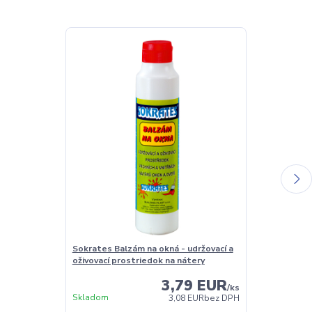
Sokrates Balzám na okná - udržovací a
Sokrates Čist
oživovací prostriedok na nátery
3,79 EUR
/
ks
Skladom
Skladom
3,08 EUR
bez DPH