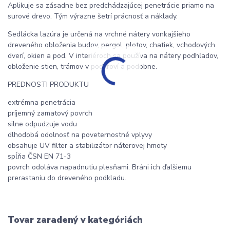
Aplikuje sa zásadne bez predchádzajúcej penetrácie priamo na
surové drevo. Tým výrazne šetrí prácnosť a náklady.
Sedlácka lazúra je určená na vrchné nátery vonkajšieho
dreveného obloženia budov, pergol, plotov, chatiek, vchodových
dverí, okien a pod. V interiéroch sa používa na nátery podhľadov,
obloženie stien, trámov v podkroví a podobne.
PREDNOSTI PRODUKTU
extrémna penetrácia
príjemný zamatový povrch
silne odpudzuje vodu
dlhodobá odolnosť na poveternostné vplyvy
obsahuje UV filter a stabilizátor náterovej hmoty
spĺňa ČSN EN 71-3
povrch odoláva napadnutiu plesňami. Bráni ich ďalšiemu
prerastaniu do dreveného podkladu.
Tovar zaradený v kategóriách