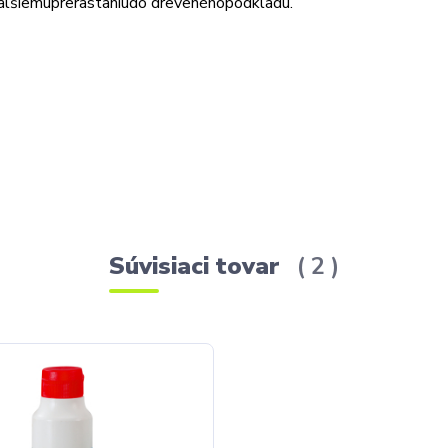
alšiemu
prerastaniu
do dreveného
podkladu
.
Súvisiaci tovar
2