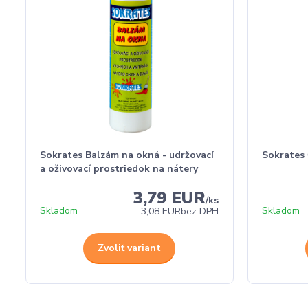
Sokrates Balzám na okná - udržovací
Sokrates 
a oživovací prostriedok na nátery
3,79 EUR
/
ks
Skladom
Skladom
3,08 EUR
bez DPH
Zvoliť variant