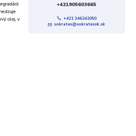
egradácii
+421905603665
amedzuje
+421 346242050
vý olej, v
sokrates@sokratessk.sk