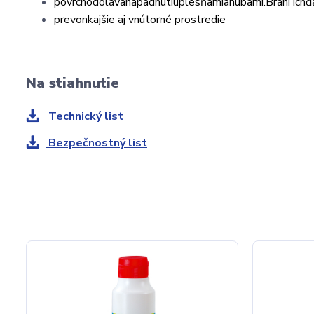
povrch
odoláva
napadnutiu
plesňami
a
hubami
.
Bráni ich
ď
pre
vonkajšie aj vnútorné prostredie
Na stiahnutie
Technický list
Bezpečnostný list