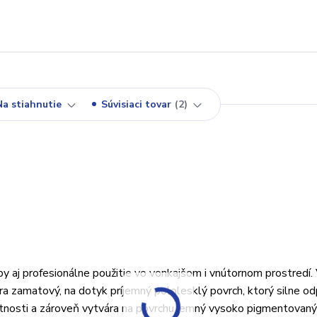
Na stiahnutie
Súvisiaci tovar
2
y aj profesionálne použitie vo vonkajšom i vnútornom prostredí.
ra zamatový, na dotyk príjemný pololesklý povrch, ktorý silne o
astnosti a zároveň vytvára na povrchu jemný vysoko pigmentovaný 