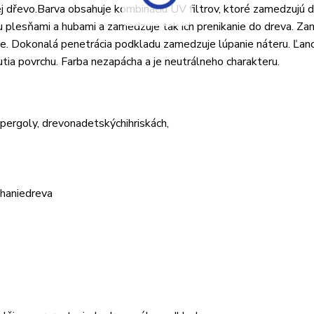
j dřevo.Barva obsahuje kombináciu UV filtrov, ktoré zamedzujú d
iu plesňami a hubami a zamedzuje tak ich prenikanie do dreva. Z
nie. Dokonalá penetrácia podkladu zamedzuje lúpanie náteru. Ľano
nutia povrchu. Farba nezapácha a je neutrálneho charakteru.
pergoly
, drevo
na
detských
ihriskách
,
hanie
dreva