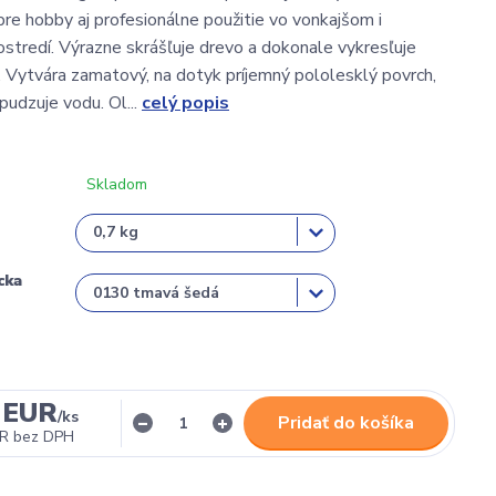
pre hobby aj profesionálne použitie vo vonkajšom i
stredí. Výrazne skrášľuje drevo a dokonale vykresľuje
. Vytvára zamatový, na dotyk príjemný pololesklý povrch,
pudzuje vodu. Ol...
celý popis
Skladom
cka
 EUR
/
ks
Pridať do košíka
UR
bez DPH