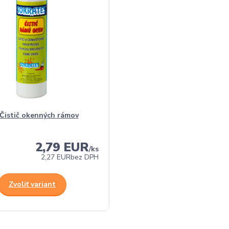
Čistič okenných rámov
2,79 EUR
/
ks
2,27 EUR
bez DPH
Zvoliť variant