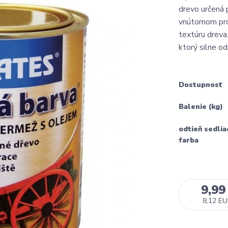
drevo určená 
vnútornom pro
textúru dreva
ktorý silne od
Dostupnosť
Balenie (kg)
odtieň sedlia
farba
9,99
8,12 E