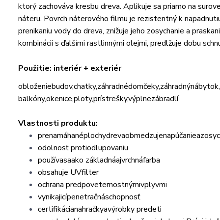
ktorý zachováva kresbu dreva. Aplikuje sa priamo na surove
náteru. Povrch náterového filmu je rezistentný k napadnut
prenikaniu vody do dreva, znižuje jeho zosychanie a praska
kombinácii s ďalšími rastlinnými olejmi, predlžuje dobu sch
Použitie:
interiér + exteriér
obloženie
budov
,
chatky
,
záhradné
domčeky
,
záhradný
nábytok
,
balkóny
,
okenice
,
ploty
,
prístrešky
,
výplne
zábradlí
Vlastnosti produktu:
pre
namáhané
plochy
dreva
obmedzuje
napúčanie
a
zosyc
odolnosť proti
odlupovaniu
používa
sa
ako základná
aj
vrchná
farba
obsahuje UV
filter
ochrana pred
poveternostnými
vplyvmi
vynikajicí
penetračná
schopnosť
certifikácia
na
hračky
a
výrobky pre
deti