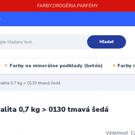
FARBY,DROGÉRIA,PARFÉMY
c
Hľadať
Farby na minerálne podklady (betón)
Farby 
valita 0,7 kg > 0130 tmavá šedá
alita 0,7 kg > 0130 tmavá šedá
Výdatnosť: 12