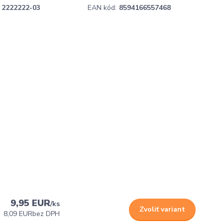
2222222-03
EAN kód:
8594166557468
9,95 EUR
/
ks
Zvoliť variant
8,09 EUR
bez DPH