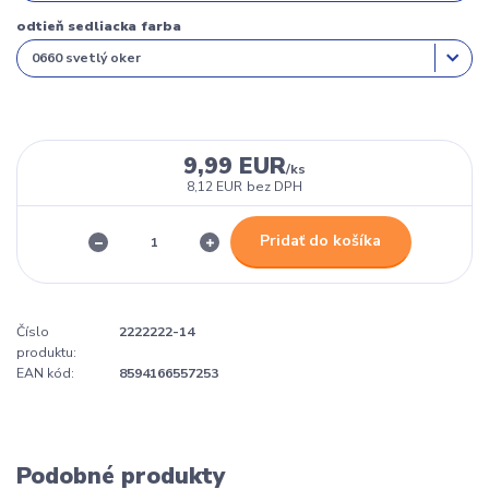
odtieň sedliacka farba
9,99 EUR
/
ks
8,12 EUR
bez DPH
Pridať do košíka
Číslo
2222222-14
produktu:
EAN kód:
8594166557253
Podobné produkty