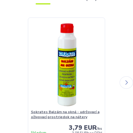
Sokrates Balzám na okná - udržovací a
Sokrates Čist
oživovací prostriedok na nátery
3,79 EUR
/
ks
Skladom
Skladom