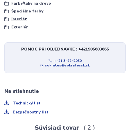
Farby/laky na drevo
Špeciálne farby
Interiér
Exteriér
POMOC PRI OBJEDNAVKE : +421905603665
+421 346242050
sokrates@sokratessk.sk
Na stiahnutie
Technický list
Bezpečnostný list
Súvisiaci tovar
2