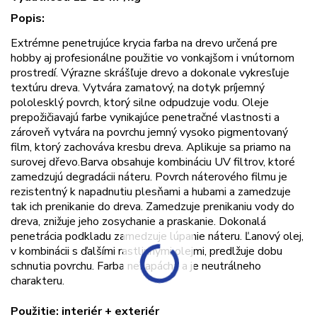
Popis:
Extrémne penetrujúce krycia farba na drevo určená pre
hobby aj profesionálne použitie vo vonkajšom i vnútornom
prostredí. Výrazne skrášľuje drevo a dokonale vykresľuje
textúru dreva. Vytvára zamatový, na dotyk príjemný
pololesklý povrch, ktorý silne odpudzuje vodu. Oleje
prepožičiavajú farbe vynikajúce penetračné vlastnosti a
zároveň vytvára na povrchu jemný vysoko pigmentovaný
film, ktorý zachováva kresbu dreva. Aplikuje sa priamo na
surovej dřevo.Barva obsahuje kombináciu UV filtrov, ktoré
zamedzujú degradácii náteru. Povrch náterového filmu je
rezistentný k napadnutiu plesňami a hubami a zamedzuje
tak ich prenikanie do dreva. Zamedzuje prenikaniu vody do
dreva, znižuje jeho zosychanie a praskanie. Dokonalá
penetrácia podkladu zamedzuje lúpanie náteru. Ľanový olej,
v kombinácii s ďalšími rastlinnými olejmi, predlžuje dobu
schnutia povrchu. Farba nezapácha a je neutrálneho
charakteru.
Použitie:
interiér + exteriér