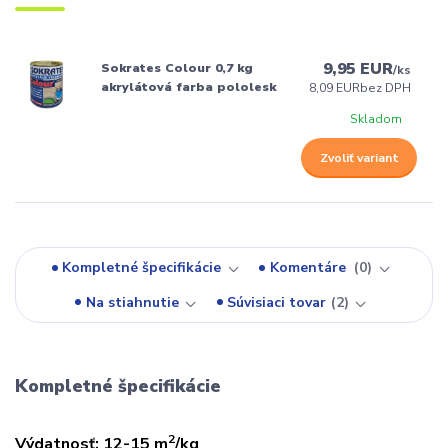
9,95 EUR
Sokrates Colour 0,7 kg
/
ks
akrylátová farba pololesk
8,09 EUR
bez DPH
Skladom
Zvoliť variant
Kompletné špecifikácie
Komentáre
0
Na stiahnutie
Súvisiaci tovar
2
Kompletné špecifikácie
2
Výdatnosť: 12-15 m
/kg