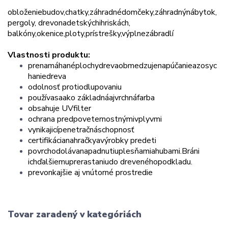
obloženie
budov
,
chatky
,
záhradné
domčeky
,
záhradný
nábytok
,
pergoly
, drevo
na
detských
ihriskách
,
balkóny
,
okenice
,
ploty
,
prístrešky
,
výplne
zábradlí
Vlastnosti produktu:
pre
namáhané
plochy
dreva
obmedzuje
napúčanie
a
zosyc
hanie
dreva
odolnosť proti
odlupovaniu
používa
sa
ako základná
aj
vrchná
farba
obsahuje UV
filter
ochrana pred
poveternostnými
vplyvmi
vynikajicí
penetračná
schopnosť
certifikácia
na
hračky
a
výrobky pre
deti
povrch
odoláva
napadnutiu
plesňami
a
hubami
.
Bráni
ich
ďalšiemu
prerastaniu
do dreveného
podkladu
.
pre
vonkajšie aj vnútorné prostredie
Tovar zaradený v kategóriách