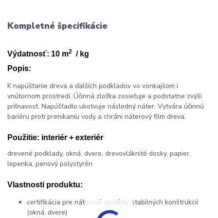
Kompletné špecifikácie
2
Výdatnosť: 10 m
/ kg
Popis:
K napúšťanie dreva a ďalších podkladov vo vonkajšom i
vnútornom prostredí. Účinná zložka zosieťuje a podstatne zvýši
priľnavosť. Napúšťadlo ukotvuje následný náter. Vytvára účinnú
bariéru proti prenikaniu vody a chráni náterový film dreva.
Použitie:
interiér + exteriér
drevené podklady, okná, dvere, drevovláknité dosky, papier,
lepenka, penový polystyrén
Vlastnosti produktu:
certifikácia pre náterové systémy stabilných konštrukcií
(okná, dvere)