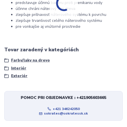
predstavuje účinnú bariéru proti prenikaniu vody
účinne chráni náterový film dreva
zlepšuje priľnavosť náterového systému k povrchu
zlepšuje trvanlivosť celého náterového systému
pre vonkajšie aj vnútorné prostredie
Tovar zaradený v kategóriách
Farby/laky na drevo
Interiér
Exteriér
POMOC PRI OBJEDNAVKE : +421905603665
+421 346242050
sokrates@sokratessk.sk