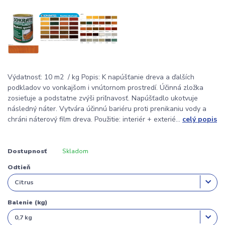
Výdatnosť: 10 m2 / kg Popis: K napúšťanie dreva a ďalších
podkladov vo vonkajšom i vnútornom prostredí. Účinná zložka
zosieťuje a podstatne zvýši priľnavosť. Napúšťadlo ukotvuje
následný náter. Vytvára účinnú bariéru proti prenikaniu vody a
chráni náterový film dreva. Použitie: interiér + exterié...
celý popis
Dostupnosť
Skladom
Odtieň
Balenie (kg)