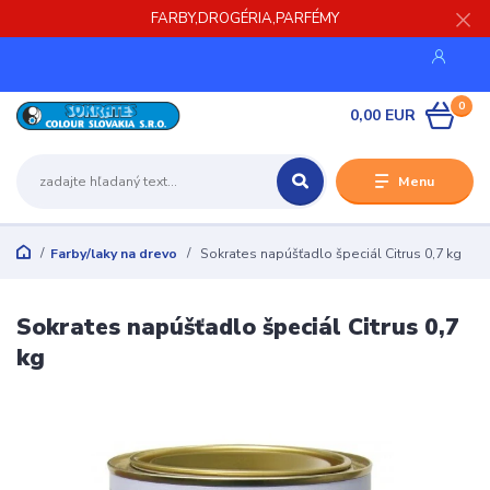
FARBY,DROGÉRIA,PARFÉMY
0
0,00 EUR
Menu
Farby/laky na drevo
Sokrates napúšťadlo špeciál Citrus 0,7 kg
Sokrates napúšťadlo špeciál Citrus 0,7
kg