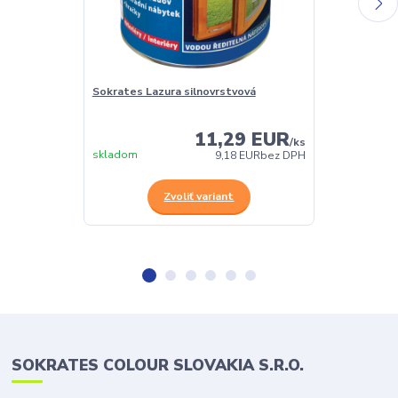
Sokrates Lazura silnovrstvová
Sokrates Lazu
olejová lazúra
11,29 EUR
/
ks
skladom
skladom
9,18 EUR
bez DPH
Zvoliť variant
SOKRATES COLOUR SLOVAKIA S.R.O.