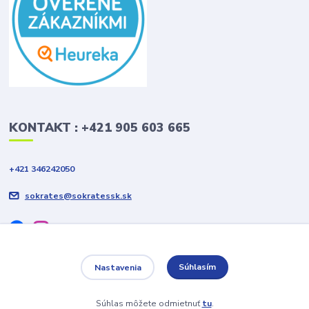
KONTAKT : +421 905 603 665
+421 346242050
sokrates@sokratessk.sk
Súhlasím
Nastavenia
2019 © Sokrates Colour Slovakia s.r.o. Všetky práva vyhradené
Súhlas môžete odmietnuť
tu
.
Vytvorené na
Eshop-rychlo.sk