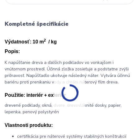
Kompletné špecifikácie
2
Výdatnosť: 10 m
/ kg
Popis:
K napúšťanie dreva a ďalších podkladov vo vonkajšom i
vnútornom prostredí. Účinná zložka zosieťuje a podstatne zvýši
priľnavosť. Napúšťadlo ukotvuje následný náter. Vytvára účinnú
bariéru proti prenikaniu vody a chráni náterový film dreva.
Použitie:
interiér + exteriér
drevené podklady, okná, dvere, drevovláknité dosky, papier,
lepenka, penový polystyrén
Vlastnosti produktu:
certifikácia pre náterové systémy stabilných konštrukcií