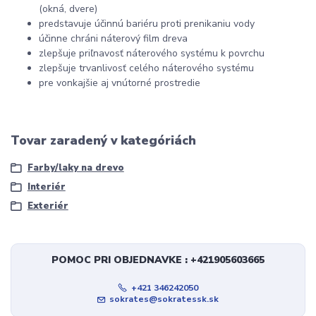
(okná, dvere)
predstavuje účinnú bariéru proti prenikaniu vody
účinne chráni náterový film dreva
zlepšuje priľnavosť náterového systému k povrchu
zlepšuje trvanlivosť celého náterového systému
pre vonkajšie aj vnútorné prostredie
Tovar zaradený v kategóriách
Farby/laky na drevo
Interiér
Exteriér
POMOC PRI OBJEDNAVKE : +421905603665
+421 346242050
sokrates@sokratessk.sk