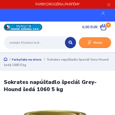
FARBY,DROGÉRIA,PARFÉMY
0
0,00 EUR
Menu
Farby/laky na drevo
Sokrates napúšťadlo špeciál Grey-Hound
šedá 1060 5 kg
Sokrates napúšťadlo špeciál Grey-
Hound šedá 1060 5 kg