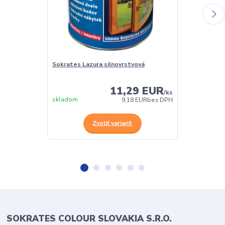
Sokrates Lazura silnovrstvová
Sokrates Lazu
olejová lazúra
11,29 EUR
/
ks
skladom
skladom
9,18 EUR
bez DPH
Zvoliť variant
SOKRATES COLOUR SLOVAKIA S.R.O.