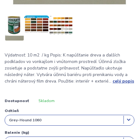
Výdatnosť: 10 m2 / kg Popis: K napúšťanie dreva a ďalších
podkladov vo vonkajšom i vnútornom prostredí. Účinná zložka
zosieťuje a podstatne zvýši priľnavosť. Napúšťadlo ukotvuje
následný náter. Vytvára účinnú bariéru proti prenikaniu vody a
chráni náterový film dreva. Použitie: interiér + exterié...
celý popis
Dostupnosť
Skladom
Odtieň
Balenie (kg)