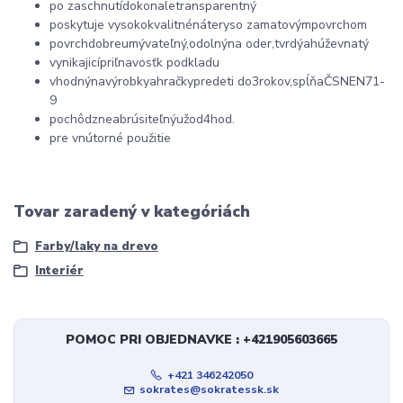
po zaschnutí
dokonale
transparentný
poskytuje vysoko
kvalitné
nátery
so zamatovým
povrchom
povrch
dobre
umývateľný
,
odolný
na oder
,
tvrdý
a
húževnatý
vynikajicí
priľnavosť
k podkladu
vhodný
na
výrobky
a
hračky
pre
deti do
3
rokov
,
spĺňa
ČSN
EN71-
9
pochôdzne
a
brúsiteľný
už
od
4
hod
.
pre vnútorné použitie
Tovar zaradený v kategóriách
Farby/laky na drevo
Interiér
POMOC PRI OBJEDNAVKE : +421905603665
+421 346242050
sokrates@sokratessk.sk