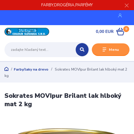
FARBY,DROGÉRIA,PARFÉMY
0
0,00 EUR
Menu
Farby/laky na drevo
Sokrates MOVIpur Brilant lak hlboký mat 2
kg
Sokrates MOVIpur Brilant lak hlboký
mat 2 kg