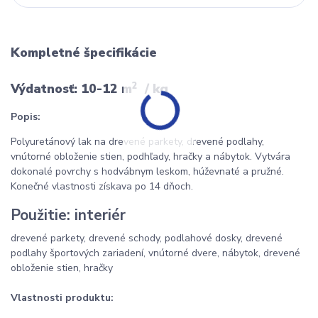
Kompletné špecifikácie
2
Výdatnosť: 10-12 m
/ kg
Popis:
Polyuretánový
lak na drevené parkety, drevené podlahy,
vnútorné obloženie stien, podhľady, hračky a nábytok. Vytvára
dokonalé povrchy s
hodvábnym
leskom, húževnaté a pružné.
Konečné vlastnosti
získava
po 14 dňoch.
Použitie:
interiér
drevené parkety, drevené schody, podlahové dosky, drevené
podlahy
športových zariadení
, vnútorné dvere, nábytok, drevené
obloženie stien,
hračky
Vlastnosti produktu: