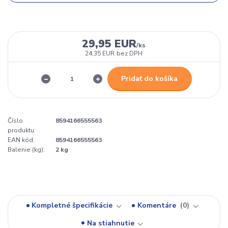
29,95 EUR
/
ks
24,35 EUR
bez DPH
Pridať do košíka
Číslo
8594166555563
produktu:
EAN kód:
8594166555563
Balenie (kg):
2 kg
Kompletné špecifikácie
Komentáre
0
Na stiahnutie