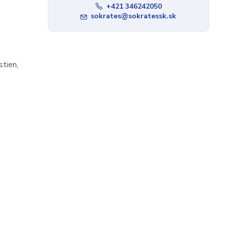
+421 346242050
sokrates@sokratessk.sk
stien,