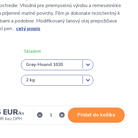
rostredie. Vhodná pre priemyselnú výrobu a remeselnícke
a príjemné matné povrchy. Film je dokonale rezistentný k
bami a podobne. Modifikovaný ľanový olej prepožičiava
cí pen...
celý popis
Skladom
5 EUR
/
ks
Pridať do košíka
UR
bez DPH