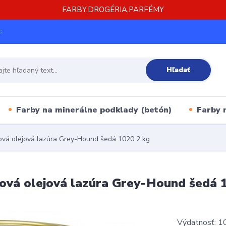
FARBY,DROGÉRIA,PARFÉMY
c
Hľadať
Farby na minerálne podklady (betón)
Farby 
vová olejová lazúra Grey-Hound šedá 1020 2 kg
vová olejová lazúra Grey-Hound šedá 
Výdatnosť: 10