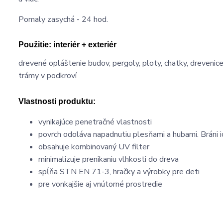
Pomaly zasychá - 24 hod.
Použitie:
interiér + exteriér
drevené opláštenie budov, pergoly, ploty, chatky, drevenice,
trámy v podkroví
Vlastnosti produktu:
vynikajúce penetračné vlastnosti
povrch odoláva napadnutiu plesňami a hubami. Bráni 
obsahuje kombinovaný UV filter
minimalizuje prenikaniu vlhkosti do dreva
spĺňa STN EN 71-3, hračky a výrobky pre deti
pre vonkajšie aj vnútorné prostredie