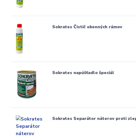
Sokrates Čistič okenných rámov
Sokrates napúšťadlo špeciál
Sokrates Separátor náterov proti zle