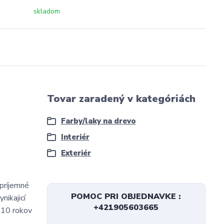
skladom
Tovar zaradený v kategóriách
Farby/laky na drevo
Interiér
Exteriér
 príjemné
POMOC PRI OBJEDNAVKE :
nikajicí
+421905603665
- 10 rokov