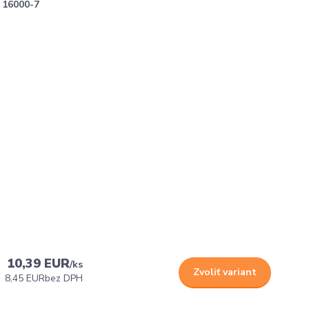
16000-7
10,39 EUR
/
ks
Zvoliť variant
8,45 EUR
bez DPH