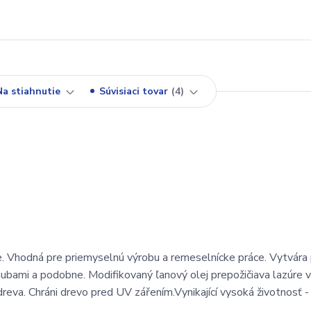
Na stiahnutie
Súvisiaci tovar
4
ie. Vhodná pre priemyselnú výrobu a remeselnícke práce. Vytvára
ubami a podobne. Modifikovaný ľanový olej prepožičiava lazúre vy
dreva. Chráni drevo pred UV zářením.Vynikající vysoká životnosť 