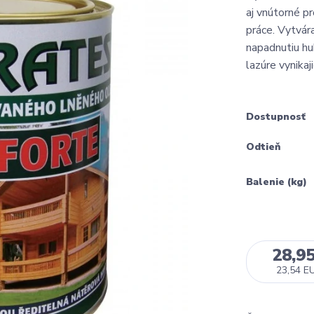
aj vnútorné p
práce. Vytvár
napadnutiu hu
lazúre vynikaji
Dostupnosť
Odtieň
Balenie (kg)
28,9
23,54 E