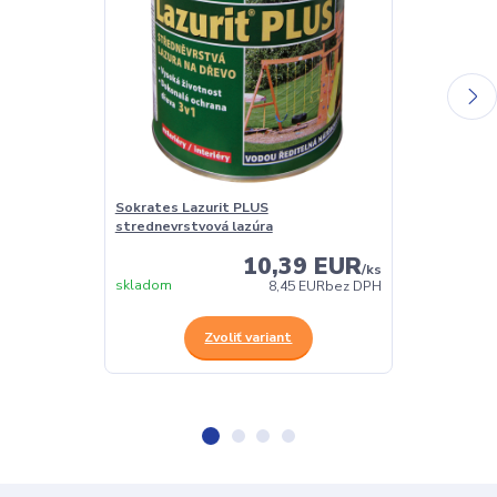
Sokrates Lazurit PLUS
Sokrates napú
strednevrstvová lazúra
10,39 EUR
/
ks
skladom
skladom
8,45 EUR
bez DPH
Zvoliť variant