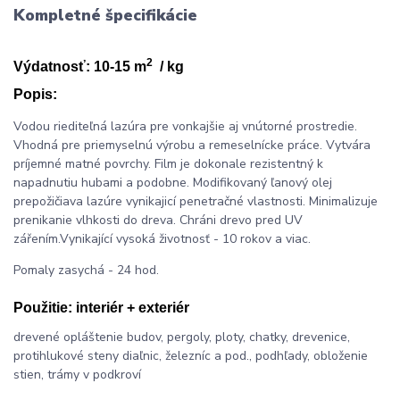
Kompletné špecifikácie
2
Výdatnosť: 10-15 m
/ kg
Popis:
Vodou riediteľná lazúra pre vonkajšie aj vnútorné prostredie.
Vhodná pre priemyselnú výrobu a remeselnícke práce. Vytvára
príjemné matné povrchy. Film je dokonale rezistentný k
napadnutiu hubami a podobne. Modifikovaný ľanový olej
prepožičiava lazúre vynikajicí penetračné vlastnosti. Minimalizuje
prenikanie vlhkosti do dreva. Chráni drevo pred UV
zářením.Vynikající vysoká životnosť - 10 rokov a viac.
Pomaly zasychá - 24 hod.
Použitie:
interiér + exteriér
drevené opláštenie budov, pergoly, ploty, chatky, drevenice,
protihlukové steny diaľnic, železníc a pod., podhľady, obloženie
stien, trámy v podkroví