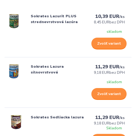
10,39 EUR
Sokrates Lazurit PLUS
/
ks
strednevrstvová lazúra
8,45 EUR
bez DPH
skladom
Zvoliť variant
11,29 EUR
Sokrates Lazura
/
ks
silnovrstvová
9,18 EUR
bez DPH
skladom
Zvoliť variant
11,29 EUR
Sokrates Sedliacka lazura
/
ks
9,18 EUR
bez DPH
Skladom