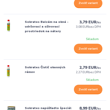
Zvoliť variant
3,79 EUR
Sokrates Balzám na okná -
/
ks
udržovací a oživovací
3,08 EUR
bez DPH
prostriedok na nátery
Skladom
Zvoliť variant
2,79 EUR
Sokrates Čistič okenných
/
ks
rámov
2,27 EUR
bez DPH
Skladom
Zvoliť variant
8,99 EUR
Sokrates napúšťadlo špeciál
/
ks