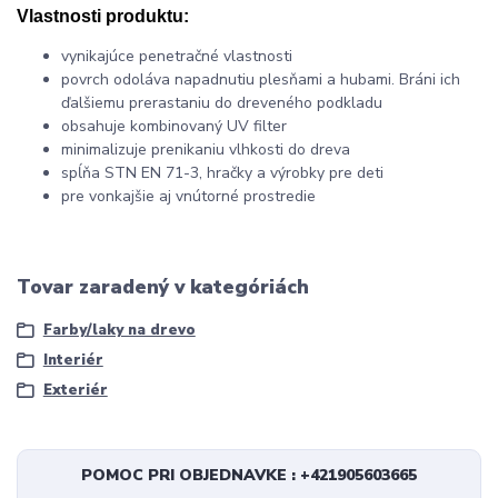
Vlastnosti produktu:
vynikajúce penetračné vlastnosti
povrch odoláva napadnutiu plesňami a hubami. Bráni ich
ďalšiemu prerastaniu do dreveného podkladu
obsahuje kombinovaný UV filter
minimalizuje prenikaniu vlhkosti do dreva
spĺňa STN EN 71-3, hračky a výrobky pre deti
pre vonkajšie aj vnútorné prostredie
Tovar zaradený v kategóriách
Farby/laky na drevo
Interiér
Exteriér
POMOC PRI OBJEDNAVKE : +421905603665