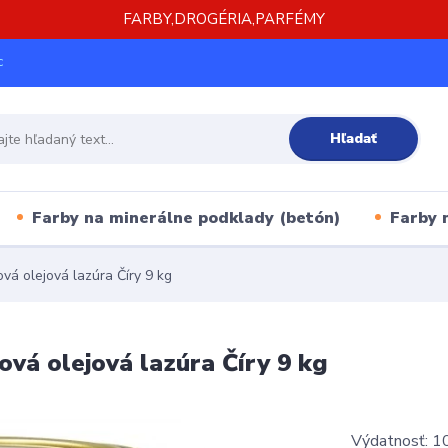
FARBY,DROGÉRIA,PARFÉMY
c
Hľadať
Farby na minerálne podklady (betón)
Farby 
vá olejová lazúra Číry 9 kg
ová olejová lazúra Číry 9 kg
Výdatnosť: 10