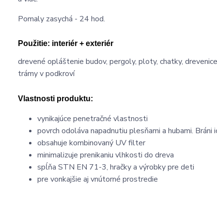
Pomaly zasychá - 24 hod.
Použitie:
interiér + exteriér
drevené opláštenie budov, pergoly, ploty, chatky, drevenice,
trámy v podkroví
Vlastnosti produktu:
vynikajúce penetračné vlastnosti
povrch odoláva napadnutiu plesňami a hubami. Bráni 
obsahuje kombinovaný UV filter
minimalizuje prenikaniu vlhkosti do dreva
spĺňa STN EN 71-3, hračky a výrobky pre deti
pre vonkajšie aj vnútorné prostredie