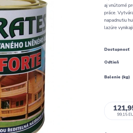
aj vnútorné p
práce. Vytvár
napadnutiu hu
lazúre vynikaji
Dostupnosť
Odtieň
Balenie (kg)
121,9
99,15 E