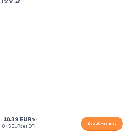
16000-48
10,39 EUR
/
ks
Zvoliť variant
8,45 EUR
bez DPH