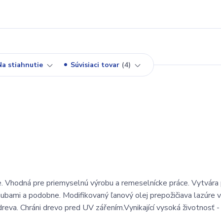
Na stiahnutie
Súvisiaci tovar
4
ie. Vhodná pre priemyselnú výrobu a remeselnícke práce. Vytvára
ubami a podobne. Modifikovaný ľanový olej prepožičiava lazúre vy
dreva. Chráni drevo pred UV zářením.Vynikající vysoká životnosť 