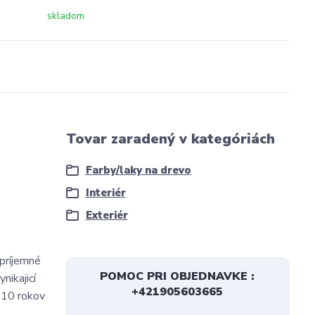
skladom
Tovar zaradený v kategóriách
Farby/laky na drevo
Interiér
Exteriér
 príjemné
POMOC PRI OBJEDNAVKE :
nikajicí
+421905603665
- 10 rokov