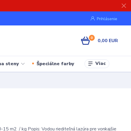
Prihlásenie
0
0,00 EUR
Viac
na steny
Špeciálne farby
-15 m2 / kg Popis: Vodou riediteľná lazúra pre vonkajšie