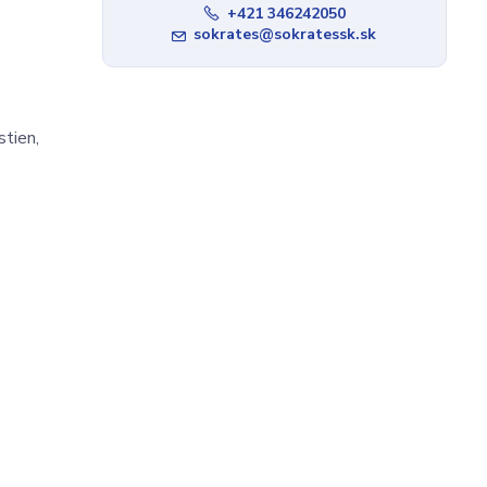
+421 346242050
sokrates@sokratessk.sk
stien,