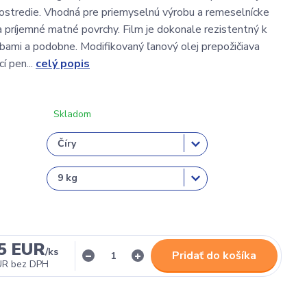
rostredie. Vhodná pre priemyselnú výrobu a remeselnícke
a príjemné matné povrchy. Film je dokonale rezistentný k
bami a podobne. Modifikovaný ľanový olej prepožičiava
cí pen...
celý popis
Skladom
5 EUR
/
ks
Pridať do košíka
UR
bez DPH