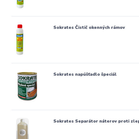
Sokrates Čistič okenných rámov
Sokrates napúšťadlo špeciál
Sokrates Separátor náterov proti zle