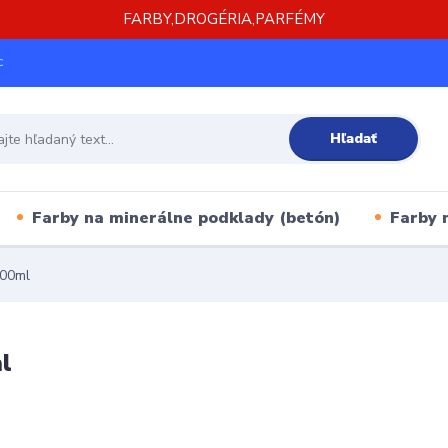
FARBY,DROGÉRIA,PARFÉMY
c
Hľadať
Farby na minerálne podklady (betón)
Farby 
900ml
l