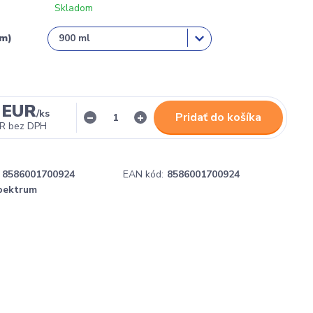
Skladom
em)
 EUR
/
ks
Pridať do košíka
UR
bez DPH
8586001700924
EAN kód:
8586001700924
pektrum