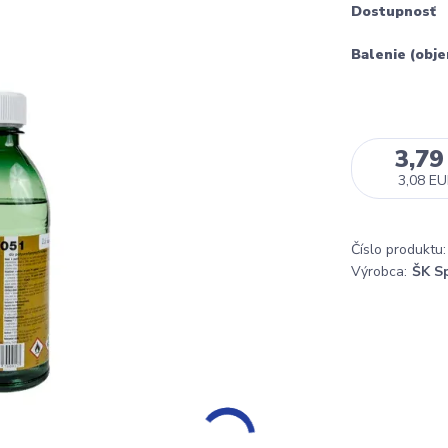
Dostupnosť
Balenie (obj
3,79
3,08 E
Číslo produktu:
Výrobca:
ŠK S