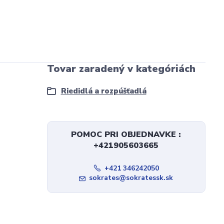
Tovar zaradený v kategóriách
Riedidlá a rozpúšťadlá
POMOC PRI OBJEDNAVKE :
+421905603665
+421 346242050
sokrates@sokratessk.sk