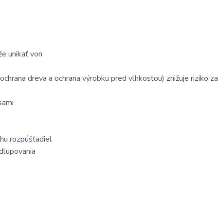
že unikať von
chrana dreva a ochrana výrobku pred vlhkosťou) znižuje riziko z
sami
hu rozpúšťadiel
dlupovania