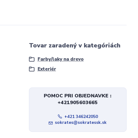
Tovar zaradený v kategóriách
Farby/laky na drevo
Exteriér
POMOC PRI OBJEDNAVKE :
+421905603665
+421 346242050
sokrates@sokratessk.sk