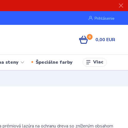
Prihlásenie
0
0,00 EUR
Viac
na steny
Špeciálne farby
a prémiová lazúra na ochranu dreva so zníženým obsahom