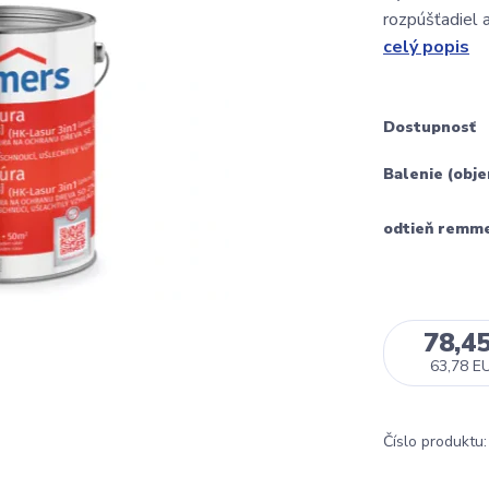
rozpúšťadiel 
celý popis
Dostupnosť
Balenie (obj
odtieň remm
78,4
63,78 E
Číslo produktu: