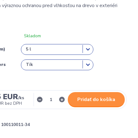
a výraznou ochranou pred vlhkosťou na drevo v exteriéri
Skladom
em)
ers
5 EUR
/
ks
Pridať do košíka
UR
bez DPH
100110011-34