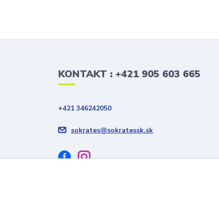
KONTAKT : +421 905 603 665
+421 346242050
sokrates@sokratessk.sk