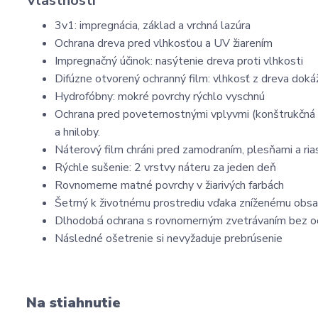
Vlastnosti
3v1: impregnácia, základ a vrchná lazúra
Ochrana dreva pred vlhkosťou a UV žiarením
Impregnačný účinok: nasýtenie dreva proti vlhkosti
Difúzne otvorený ochranný film: vlhkosť z dreva doká
Hydrofóbny: mokré povrchy rýchlo vyschnú
Ochrana pred poveternostnými vplyvmi (konštrukčná o
a hniloby.
Náterový film chráni pred zamodraním, plesňami a ria
Rýchle sušenie: 2 vrstvy náteru za jeden deň
Rovnomerne matné povrchy v žiarivých farbách
Šetrný k životnému prostrediu vďaka zníženému obsa
Dlhodobá ochrana s rovnomerným zvetrávaním bez o
Následné ošetrenie si nevyžaduje prebrúsenie
Na stiahnutie