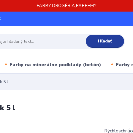
FARBY,DROGÉRIA,PARFÉMY
c
Hľadať
Farby na minerálne podklady (betón)
Farby 
 5 l
 5 l
Rýchloschnúc