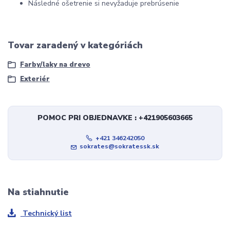
Následné ošetrenie si nevyžaduje prebrúsenie
Tovar zaradený v kategóriách
Farby/laky na drevo
Exteriér
POMOC PRI OBJEDNAVKE : +421905603665
+421 346242050
sokrates@sokratessk.sk
Na stiahnutie
Technický list