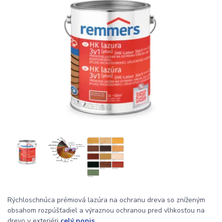
Rýchloschnúca prémiová lazúra na ochranu dreva so zníženým
obsahom rozpúšťadiel a výraznou ochranou pred vlhkosťou na
drevo v exteriéri
celý popis