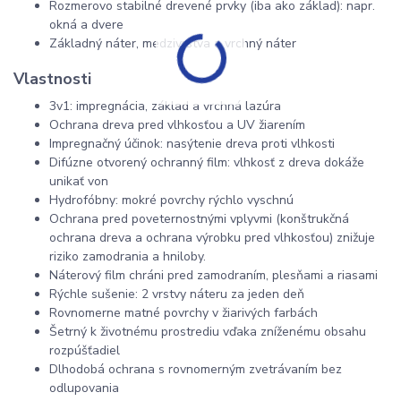
Rozmerovo stabilné drevené prvky (iba ako základ): napr.
okná a dvere
Základný náter, medzivrstva a vrchný náter
Vlastnosti
3v1: impregnácia, základ a vrchná lazúra
Ochrana dreva pred vlhkosťou a UV žiarením
Impregnačný účinok: nasýtenie dreva proti vlhkosti
Difúzne otvorený ochranný film: vlhkosť z dreva dokáže
unikať von
Hydrofóbny: mokré povrchy rýchlo vyschnú
Ochrana pred poveternostnými vplyvmi (konštrukčná
ochrana dreva a ochrana výrobku pred vlhkosťou) znižuje
riziko zamodrania a hniloby.
Náterový film chráni pred zamodraním, plesňami a riasami
Rýchle sušenie: 2 vrstvy náteru za jeden deň
Rovnomerne matné povrchy v žiarivých farbách
Šetrný k životnému prostrediu vďaka zníženému obsahu
rozpúšťadiel
Dlhodobá ochrana s rovnomerným zvetrávaním bez
odlupovania