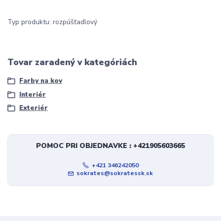
Typ produktu: rozpúšťadlový
Tovar zaradený v kategóriách
Farby na kov
Interiér
Exteriér
POMOC PRI OBJEDNAVKE : +421905603665
+421 346242050
sokrates@sokratessk.sk