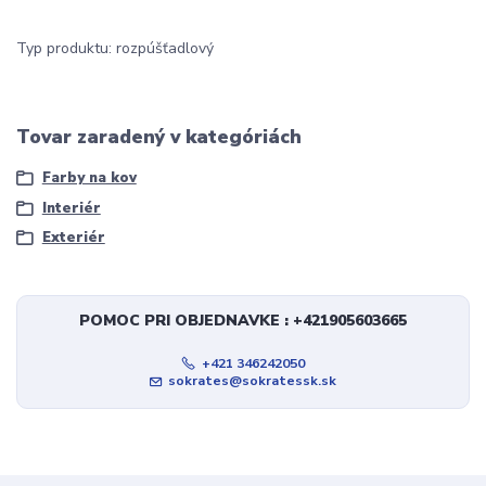
Typ produktu: rozpúšťadlový
Tovar zaradený v kategóriách
Farby na kov
Interiér
Exteriér
POMOC PRI OBJEDNAVKE : +421905603665
+421 346242050
sokrates@sokratessk.sk