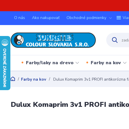
O nás
Ako nakupovať
Obchodné podmienky
Via
Farby/laky na drevo
Farby na kov
Farby na kov
Dulux Komaprim 3v1 PROFI antikorózna
Dulux Komaprim 3v1 PROFI antik