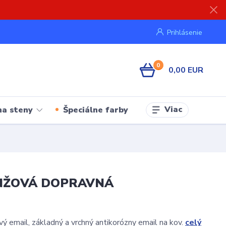
Prihlásenie
0
0,00 EUR
Viac
na steny
Špeciálne farby
ORANŽOVÁ DOPRAVNÁ
 email, základný a vrchný antikorózny email na kov.
celý