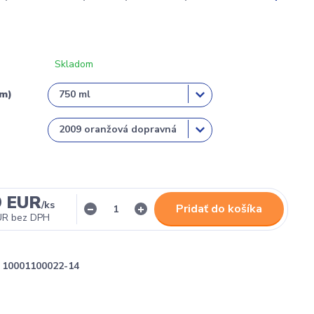
Skladom
em)
9 EUR
/
ks
Pridať do košíka
UR
bez DPH
10001100022-14