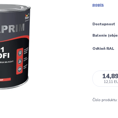
popis
Dostupnosť
Balenie (obj
Odtieň RAL
14,8
12,11 E
Číslo produktu: