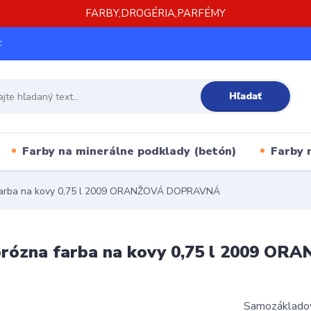
FARBY,DROGÉRIA,PARFÉMY
c
Hľadať
Farby na minerálne podklady (betón)
Farby 
 farba na kovy 0,75 l 2009 ORANŽOVÁ DOPRAVNÁ
orózna farba na kovy 0,75 l 2009 
Samozákladový