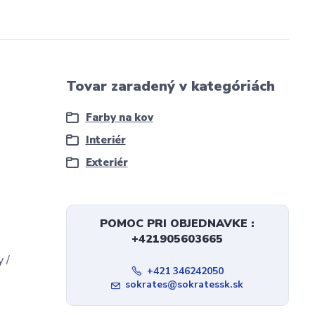
Tovar zaradený v kategóriách
Farby na kov
Interiér
Exteriér
POMOC PRI OBJEDNAVKE :
+421905603665
 /
+421 346242050
sokrates@sokratessk.sk