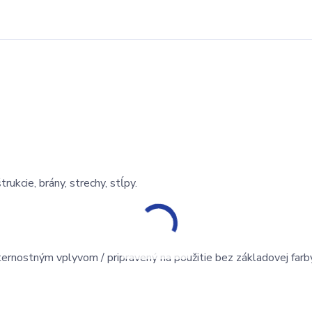
ukcie, brány, strechy, stĺpy.
ernostným vplyvom / pripravený na použitie bez základovej farby