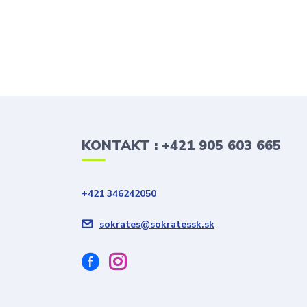
KONTAKT : +421 905 603 665
+421 346242050
sokrates@sokratessk.sk