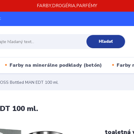
FARBY,DROGÉRIA,PARFÉMY
c
Hľadať
Farby na minerálne podklady (betón)
Farby 
SS Bottled MAN EDT 100 ml.
T 100 ml.
toaletná