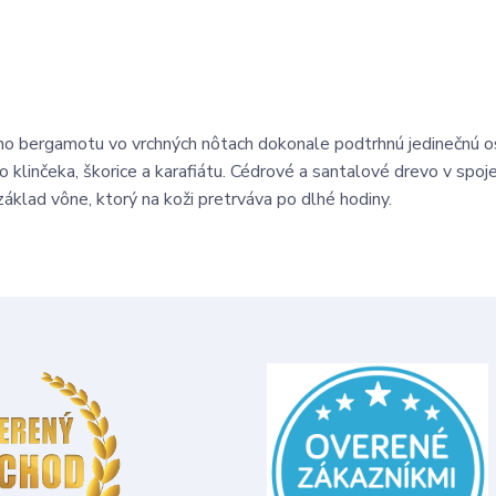
ežeho bergamotu vo vrchných nôtach dokonale podtrhnú jedinečnú 
klinčeka, škorice a karafiátu. Cédrové a santalové drevo v spoje
základ vône, ktorý na koži pretrváva po dlhé hodiny.