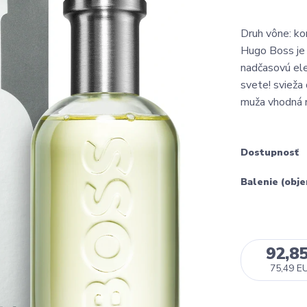
Druh vône: ko
Hugo Boss je 
nadčasovú ele
svete! svieža
muža vhodná n
Dostupnosť
Balenie (obj
92,8
75,49 E