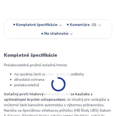
Kompletné špecifikácie
Komentáre
0
Na stiahnutie
Kompletné špecifikácie
Prelakovateľná pružná izolačná hmota
na spodnej časti vozidiel, prahy a podbehy
dlhodobá ochrana
prelakovateľná
Izolačný proti hlukový materiál na báze kaučuku s
optimálnymi krycími schopnosťami.
Je vhodný pre vonkajšie a
vnútorné časti karosérie automobilu s výbornou priľnavosťou.
Nanáša sa špeciálnou striekacou pištoľou (HB Body UBS) tlakom
5-6 barov. (Skrátená tryska vytvára jemnú štruktúru, zatiaľ čo