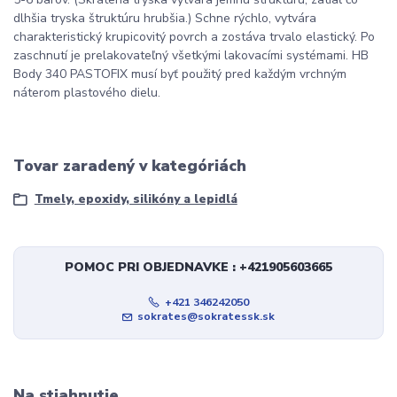
dlhšia tryska štruktúru hrubšia.) Schne rýchlo, vytvára
charakteristický krupicovitý povrch a zostáva trvalo elastický. Po
zaschnutí je prelakovateľný všetkými lakovacími systémami. HB
Body 340 PASTOFIX musí byť použitý pred každým vrchným
náterom plastového dielu.
Tovar zaradený v kategóriách
Tmely, epoxidy, silikóny a lepidlá
POMOC PRI OBJEDNAVKE : +421905603665
+421 346242050
sokrates@sokratessk.sk
Na stiahnutie