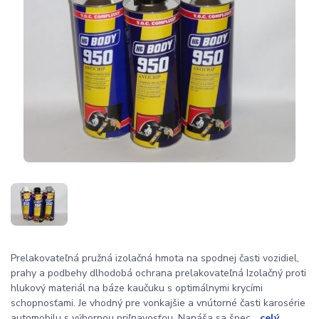
Prelakovateľná pružná izolačná hmota na spodnej časti vozidiel,
prahy a podbehy dlhodobá ochrana prelakovateľná Izolačný proti
hlukový materiál na báze kaučuku s optimálnymi krycími
schopnosťami. Je vhodný pre vonkajšie a vnútorné časti karosérie
automobilu s výbornou priľnavosťou. Nanáša sa špec...
celý