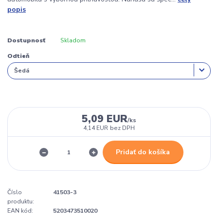
popis
Dostupnosť
Skladom
Odtieň
5,09 EUR
/
ks
4,14 EUR
bez DPH
Pridať do košíka
Číslo
41503-3
produktu:
EAN kód:
5203473510020