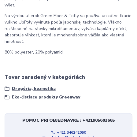
výlet.
Na výrobu utierok Green Fiber & Totty sa používa unikátne tkacie
vlákno UpPoly vyvinuté podľa japonskej technológie. Vlákno,
rozštiepené na stovky mikrofilamentov, vytvára kapilárny efekt,
absorbuje vlhkosť, ktorá je mnohonásobne väčšia ako vlastná
hmotnosť.
80% polyester, 20% polyamid.
Tovar zaradený v kategóriách
Drogéria, kozmetika
Eko-čistiace produkty Greenway
POMOC PRI OBJEDNAVKE : +421905603665
+421 346242050