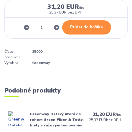
31,20 EUR
/
ks
25,37 EUR
bez DPH
Pridať do košíka
Číslo
35000
produktu:
Výrobca:
Greenway
Podobné produkty
31,20 EUR
Greenway Detský uterák s
/
ks
rohom Green Fiber & Totty,
25,37 EUR
bez DPH
biely s ružovým lemovaním