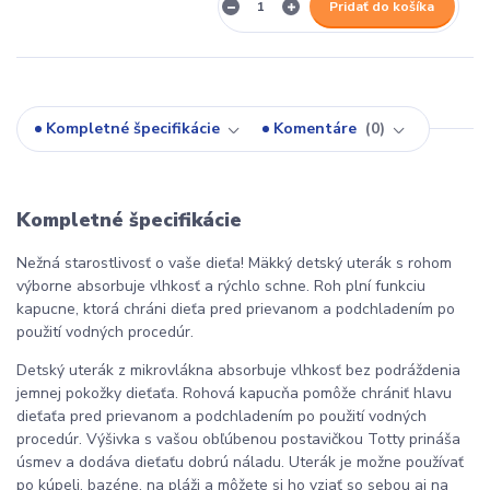
Pridať do košíka
Kompletné špecifikácie
Komentáre
0
Kompletné špecifikácie
Nežná starostlivosť o vaše dieťa! Mäkký detský uterák s rohom
výborne absorbuje vlhkosť a rýchlo schne. Roh plní funkciu
kapucne, ktorá chráni dieťa pred prievanom a podchladením po
použití vodných procedúr.
Detský uterák z mikrovlákna absorbuje vlhkosť bez podráždenia
jemnej pokožky dieťaťa. Rohová kapucňa pomôže chrániť hlavu
dieťaťa pred prievanom a podchladením po použití vodných
procedúr. Výšivka s vašou obľúbenou postavičkou Totty prináša
úsmev a dodáva dieťaťu dobrú náladu. Uterák je možne používať
po kúpeli, bazéne, na pláži a môžete si ho vziať so sebou aj na