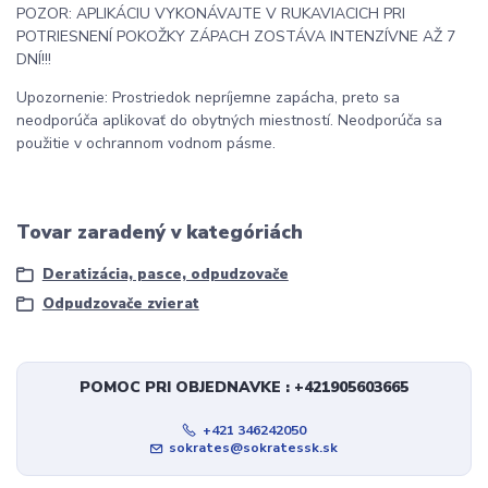
POZOR: APLIKÁCIU VYKONÁVAJTE V RUKAVIACICH PRI
POTRIESNENÍ POKOŽKY ZÁPACH ZOSTÁVA INTENZÍVNE AŽ 7
DNÍ!!!
Upozornenie: Prostriedok nepríjemne zapácha, preto sa
neodporúča aplikovať do obytných miestností. Neodporúča sa
použitie v ochrannom vodnom pásme.
Tovar zaradený v kategóriách
Deratizácia, pasce, odpudzovače
Odpudzovače zvierat
POMOC PRI OBJEDNAVKE : +421905603665
+421 346242050
sokrates@sokratessk.sk