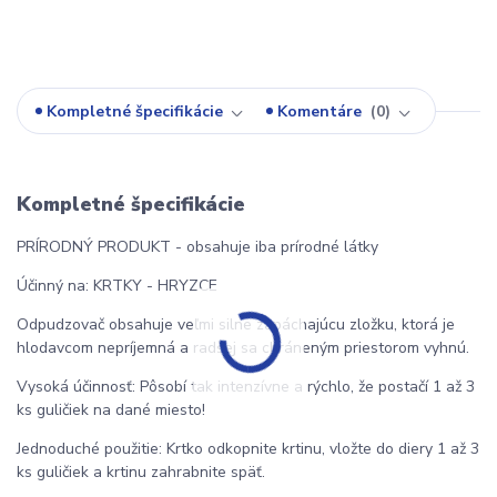
Kompletné špecifikácie
Komentáre
0
Kompletné špecifikácie
PRÍRODNÝ PRODUKT - obsahuje iba prírodné látky
Účinný na: KRTKY - HRYZCE
Odpudzovač obsahuje veľmi silne zapáchajúcu zložku, ktorá je
hlodavcom nepríjemná a radšej sa chráneným priestorom vyhnú.
Vysoká účinnosť: Pôsobí tak intenzívne a rýchlo, že postačí 1 až 3
ks guličiek na dané miesto!
Jednoduché použitie: Krtko odkopnite krtinu, vložte do diery 1 až 3
ks guličiek a krtinu zahrabnite späť.