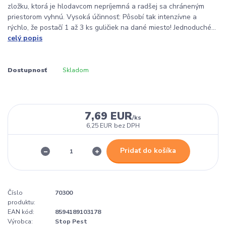
zložku, ktorá je hlodavcom nepríjemná a radšej sa chráneným
priestorom vyhnú. Vysoká účinnosť: Pôsobí tak intenzívne a
rýchlo, že postačí 1 až 3 ks guličiek na dané miesto! Jednoduché...
celý popis
Dostupnosť
Skladom
7,69 EUR
/
ks
6,25 EUR
bez DPH
Pridať do košíka
Číslo
70300
produktu:
EAN kód:
8594189103178
Výrobca:
Stop Pest