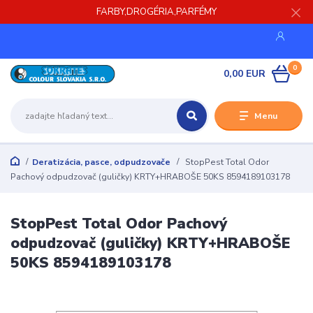
FARBY,DROGÉRIA,PARFÉMY
0
0,00 EUR
Menu
Deratizácia, pasce, odpudzovače
StopPest Total Odor
Pachový odpudzovač (guličky) KRTY+HRABOŠE 50KS 8594189103178
StopPest Total Odor Pachový
odpudzovač (guličky) KRTY+HRABOŠE
50KS 8594189103178