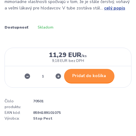
mimoriadne vlastnosti spočívajú v tom, že je stále čerstvý, voňavý
a veľmi lákavý pre hlodavcov. V tube zostáva stál...
celý popis
Dostupnosť
Skladom
11,29 EUR
/
ks
9,18 EUR
bez DPH
Pridať do košíka
Číslo
70501
produktu:
EAN kód:
8594189101075
Výrobca:
Stop Pest