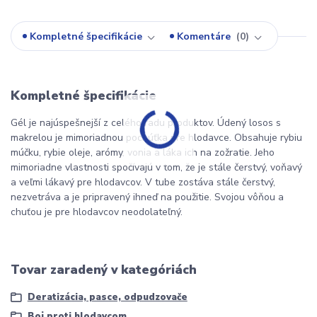
Kompletné špecifikácie
Komentáre
0
Kompletné špecifikácie
Gél je najúspešnejší z celého radu produktov. Údený losos s
makrelou je mimoriadnou pochúťka pre hlodavce. Obsahuje rybiu
múčku, rybie oleje, arómy, vonia a láka ich na zožratie. Jeho
mimoriadne vlastnosti spočívajú v tom, že je stále čerstvý, voňavý
a veľmi lákavý pre hlodavcov. V tube zostáva stále čerstvý,
nezvetráva a je pripravený ihneď na použitie. Svojou vôňou a
chuťou je pre hlodavcov neodolateľný.
Tovar zaradený v kategóriách
Deratizácia, pasce, odpudzovače
Boj proti hlodavcom