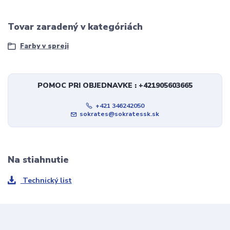
Tovar zaradený v kategóriách
Farby v spreji
POMOC PRI OBJEDNAVKE : +421905603665
+421 346242050
sokrates@sokratessk.sk
Na stiahnutie
Technický list