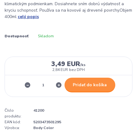
klimatickým podmienkam. Dosiahnete sním dobrú výdatnosť a
kryciu schopnosť. Používa sa na kovové aj drevené povrchy.Objem
400ml
celý popis
Dostupnosť
Skladom
3,49 EUR
/
ks
2,84 EUR
bez DPH
Pridať do košíka
Číslo
41200
produktu:
EAN kód:
5203473501295
Výrobca:
Body Color