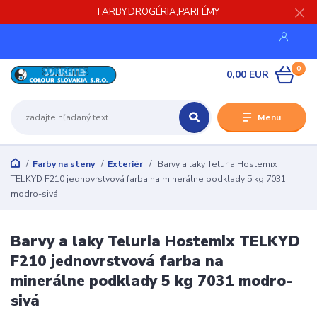
FARBY,DROGÉRIA,PARFÉMY
0
0,00 EUR
Menu
Farby na steny
Exteriér
Barvy a laky Teluria Hostemix
TELKYD F210 jednovrstvová farba na minerálne podklady 5 kg 7031
modro-sivá
Barvy a laky Teluria Hostemix TELKYD
F210 jednovrstvová farba na
minerálne podklady 5 kg 7031 modro-
sivá