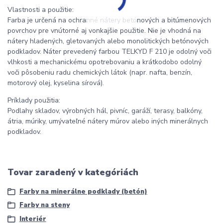
Vlastnosti a použitie:
Farba je určená na ochranné nátery betónových a bitúmenových
povrchov pre vnútorné aj vonkajšie použitie. Nie je vhodná na
nátery hladených, gletovaných alebo monolitických betónových
podkladov. Náter prevedený farbou TELKYD F 210 je odolný voči
vlhkosti a mechanickému opotrebovaniu a krátkodobo odolný
voči pôsobeniu radu chemických látok (napr. nafta, benzín,
motorový olej, kyselina sírová).
Príklady použitia:
Podlahy skladov, výrobných hál, pivníc, garáží, terasy, balkóny,
átria, múriky, umývateľné nátery múrov alebo iných minerálnych
podkladov.
Tovar zaradený v kategóriách
Farby na minerálne podklady (betón)
Farby na steny
Interiér