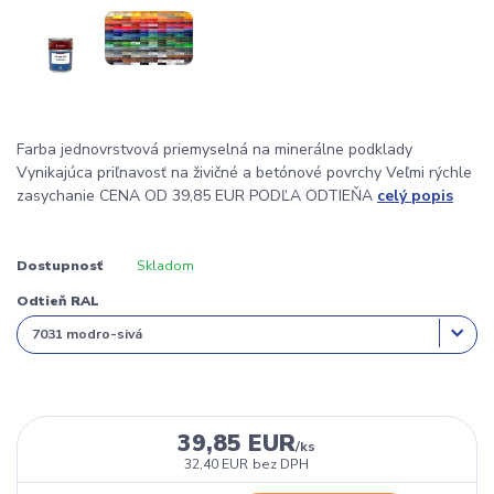
Farba jednovrstvová priemyselná na minerálne podklady
Vynikajúca priľnavosť na živičné a betónové povrchy Veľmi rýchle
zasychanie CENA OD 39,85 EUR PODĽA ODTIEŇA
celý popis
Dostupnosť
Skladom
Odtieň RAL
39,85 EUR
/
ks
32,40 EUR
bez DPH