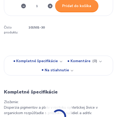
Pridať do košíka
Číslo
101501-30
produktu:
Kompletné špecifikácie
Komentáre
0
Na stiahnutie
Kompletné špecifikácie
Zloženie:
Disperzia pigmentov a plnív v roztoku syntetickej živice v
organickom rozpúšťadle s prídavkom sušidiel a aditív.